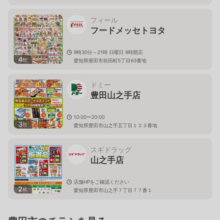
１階
フィール
フードメッセトヨタ
9時30分～21時 日曜日 9時開店
4
枚
愛知県豊田市前田町5丁目63番地
ドミー
豊田山之手店
10:00〜20:00
3
枚
愛知県豊田市山之手五丁目１２３番地
スギドラッグ
山之手店
店舗HPをご確認ください
2
枚
愛知県豊田市山之手７丁目７７番１