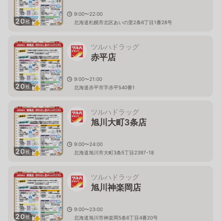
9:00〜22:00
20
枚
北海道札幌市北区あいの里2条6丁目1番28号
ツルハドラッグ
赤平店
9:00〜21:00
20
枚
北海道赤平市字赤平540番1
ツルハドラッグ
旭川大町3条店
9:00〜24:00
20
枚
北海道旭川市大町3条5丁目2397-18
ツルハドラッグ
旭川神楽岡店
9:00〜23:00
20
枚
北海道旭川市神楽岡5条6丁目4番20号