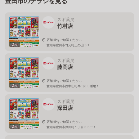
豊田市のチラシを見る
スギ薬局
竹村店
店舗HPをご確認ください
2
枚
愛知県豊田市竹元町上の山下１
スギ薬局
藤岡店
店舗HPをご確認ください
2
枚
愛知県豊田市西中山町牛田６３番地１
スギ薬局
深田店
店舗HPをご確認ください
2
枚
愛知県豊田市深田町１丁目５５ー１