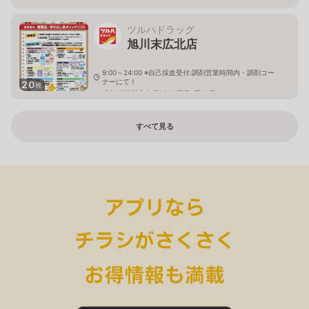
ツルハドラッグ
旭川末広北店
9:00～24:00 ※自己採血受付:調剤営業時間内・調剤コー
ナーにて！
20
枚
北海道旭川市末広1条10丁目1番20号
すべて見る