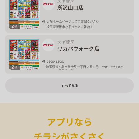
スギ薬局
所沢山口店
店舗ホームページにてご確認ください
2
枚
埼玉県所沢市小手指台２３番地１
スギ薬局
ワカバウォーク店
0900-2200,
2
埼玉県鶴ヶ島市富士見一丁目２番１号 ヤオコーワカバ
枚
ウォーク店北館１階
すべて見る