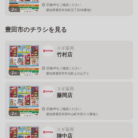
店舗HPをご確認ください
2
枚
愛知県豊田市宮町五丁目56番地1
豊田市のチラシを見る
スギ薬局
竹村店
店舗HPをご確認ください
2
枚
愛知県豊田市竹元町上の山下１
スギ薬局
藤岡店
店舗HPをご確認ください
2
枚
愛知県豊田市西中山町牛田６３番地１
スギ薬局
陣中店