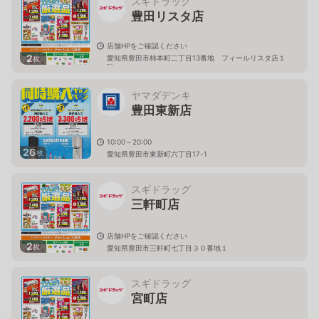
スギドラッグ
豊田リスタ店
店舗HPをご確認ください
2
愛知県豊田市柿本町二丁目13番地 フィールリスタ店１
枚
階
ヤマダデンキ
豊田東新店
10:00～20:00
26
枚
愛知県豊田市東新町六丁目17-1
スギドラッグ
三軒町店
店舗HPをご確認ください
2
枚
愛知県豊田市三軒町七丁目３０番地１
スギドラッグ
宮町店