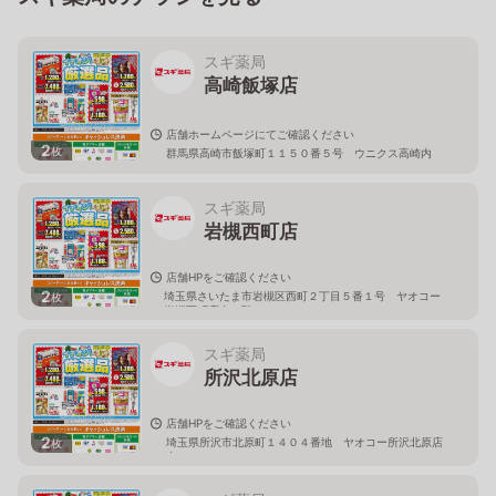
スギ薬局
高崎飯塚店
店舗ホームページにてご確認ください
2
枚
群馬県高崎市飯塚町１１５０番５号 ウニクス高崎内
スギ薬局
岩槻西町店
店舗HPをご確認ください
2
埼玉県さいたま市岩槻区西町２丁目５番１号 ヤオコー
枚
岩槻西町店内１階
スギ薬局
所沢北原店
店舗HPをご確認ください
2
埼玉県所沢市北原町１４０４番地 ヤオコー所沢北原店
枚
内