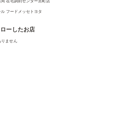
薬局 在宅調剤センター宮町店
ール フードメッセトヨタ
ォローしたお店
ありません