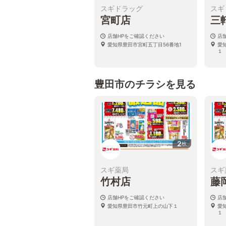
スギドラッグ
スギ
宮町店
三
店舗HPをご確認ください
店
愛知県豊田市宮町五丁目56番地1
愛
１
豊田市のチラシを見る
2
枚
スギ薬局
スギ
竹村店
藤
店舗HPをご確認ください
店
愛知県豊田市竹元町上の山下１
愛
１