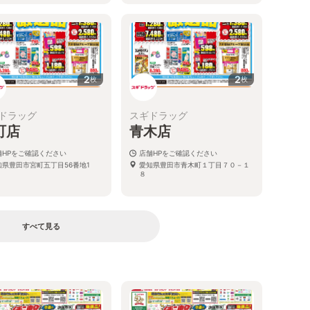
2
2
枚
枚
ドラッグ
スギドラッグ
町店
青木店
舗HPをご確認ください
店舗HPをご確認ください
知県豊田市宮町五丁目56番地1
愛知県豊田市青木町１丁目７０－１
８
すべて見る
る