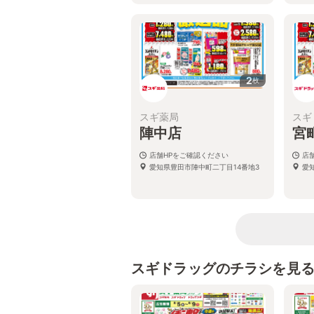
2
枚
スギ薬局
スギ
陣中店
宮
店舗HPをご確認ください
店
愛知県豊田市陣中町二丁目14番地3
愛
スギドラッグのチラシを見