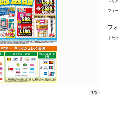
スギ
フィ
フ
まだ
1/2