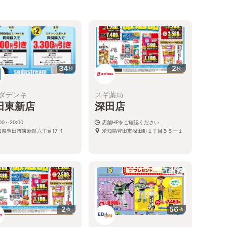
34
2
枚
枚
ダデンキ
スギ薬局
田東新店
深田店
:00～20:00
店舗HPをご確認ください
知県豊田市東新町六丁目17-1
愛知県豊田市深田町１丁目５５ー１
2
56
枚
枚