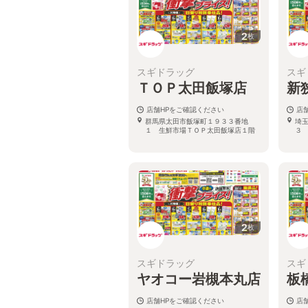
2
枚
スギドラッグ
スギ
ＴＯＰ太田飯塚店
新
店舗HPをご確認ください
店
群馬県太田市飯塚町１９３３番地
埼
１ 生鮮市場ＴＯＰ太田飯塚店１階
３
2
枚
スギドラッグ
スギ
ヤオコー岩槻本丸店
板
店舗HPをご確認ください
店