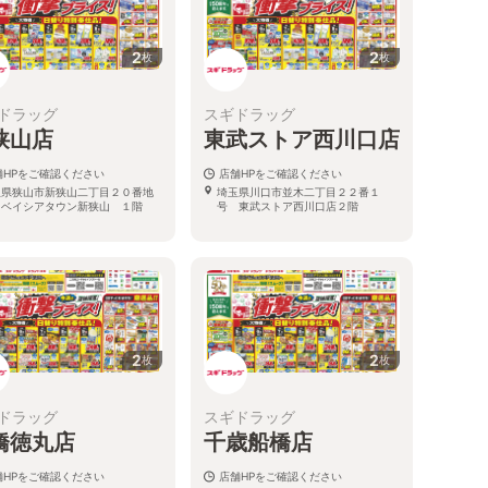
2
2
枚
枚
ドラッグ
スギドラッグ
狭山店
東武ストア西川口店
舗HPをご確認ください
店舗HPをご確認ください
玉県狭山市新狭山二丁目２０番地
埼玉県川口市並木二丁目２２番１
 ベイシアタウン新狭山 １階
号 東武ストア西川口店２階
2
2
枚
枚
ドラッグ
スギドラッグ
橋徳丸店
千歳船橋店
舗HPをご確認ください
店舗HPをご確認ください