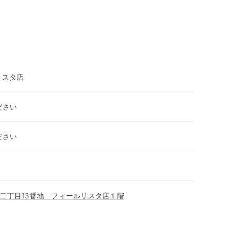
リスタ店
ださい
ださい
二丁目13番地 フィールリスタ店１階