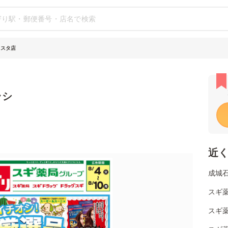
リスタ店
ラシ
近
成城石
スギ薬
スギ薬