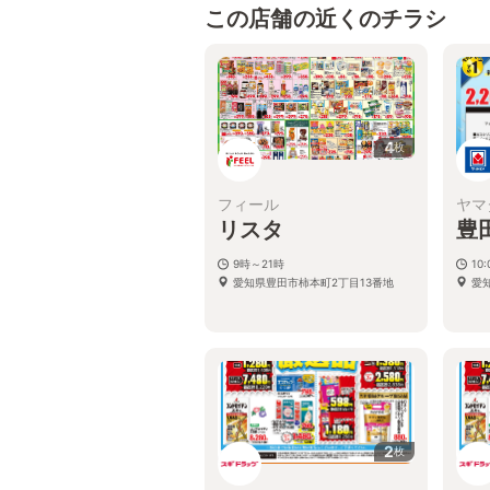
この店舗の近くのチラシ
4
枚
フィール
ヤマ
リスタ
豊
9時～21時
10
愛知県豊田市柿本町2丁目13番地
愛
2
枚