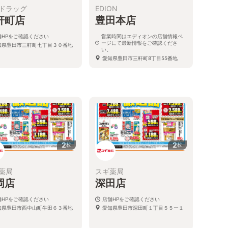
ドラッグ
EDION
軒町店
豊田本店
舗HPをご確認ください
営業時間はエディオンの店舗情報ペ
ージにて最新情報をご確認くださ
知県豊田市三軒町七丁目３０番地
い。
愛知県豊田市三軒町8丁目55番地
2
2
枚
枚
薬局
スギ薬局
岡店
深田店
舗HPをご確認ください
店舗HPをご確認ください
知県豊田市西中山町牛田６３番地
愛知県豊田市深田町１丁目５５ー１