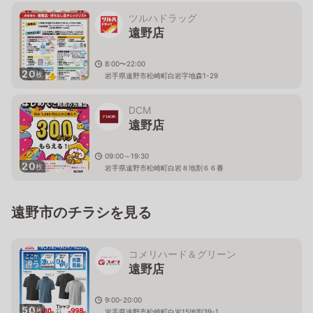
ツルハドラッグ
遠野店
8:00〜22:00
20
枚
岩手県遠野市松崎町白岩字地森1-29
DCM
遠野店
09:00～19:30
20
枚
岩手県遠野市松崎町白岩８地割６６番
遠野市のチラシを見る
コメリハード＆グリーン
遠野店
9:00-20:00
50
枚
岩手県遠野市松崎町白岩15地割39-1