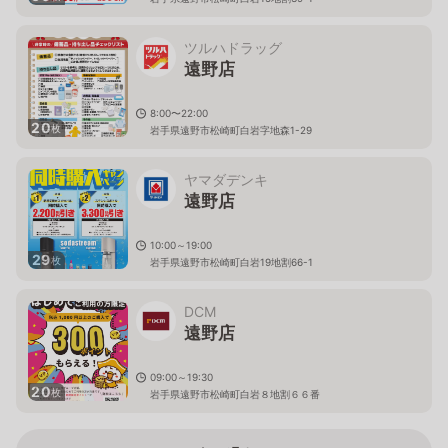
ツルハドラッグ
遠野店
8:00〜22:00
20
枚
岩手県遠野市松崎町白岩字地森1-29
ヤマダデンキ
遠野店
10:00～19:00
29
枚
岩手県遠野市松崎町白岩19地割66-1
DCM
遠野店
09:00～19:30
20
枚
岩手県遠野市松崎町白岩８地割６６番