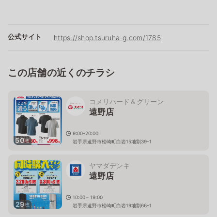
公式サイト
https://shop.tsuruha-g.com/1785
この店舗の近くのチラシ
コメリハード＆グリーン
遠野店
9:00-20:00
50
枚
岩手県遠野市松崎町白岩15地割39-1
ヤマダデンキ
遠野店
10:00～19:00
29
枚
岩手県遠野市松崎町白岩19地割66-1