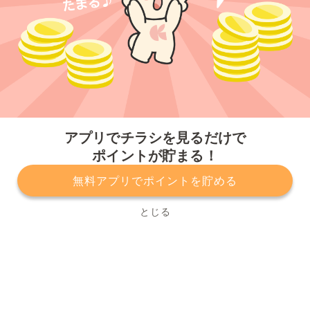
今すぐアプリをダウンロードする
アプリでチラシを見るだけで
ポイントが貯まる！
無料アプリでポイントを貯める
プライバシーポリシー
利用規約
運営会社
サービスに関してのお問い合わせ
チラシ掲載をお考えの方
とじる
Copyright© Kurashiru, Inc. All Rights Reserved.