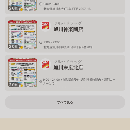
9:00〜24:00
20
枚
北海道旭川市大町3条5丁目2397-18
ツルハドラッグ
旭川神楽岡店
9:00〜23:00
20
枚
北海道旭川市神楽岡5条6丁目4番20号
ツルハドラッグ
旭川末広北店
9:00～24:00 ※自己採血受付:調剤営業時間内・調剤コー
ナーにて！
20
枚
北海道旭川市末広1条10丁目1番20号
すべて見る