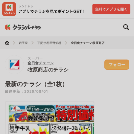
岩手県
下閉伊郡田野畑村
全日食チェーン 牧原商店
スーパー
全日食チェーン
フォロー
牧原商店のチラシ
最新のチラシ（全1枚）
最終更新：2026/08/01