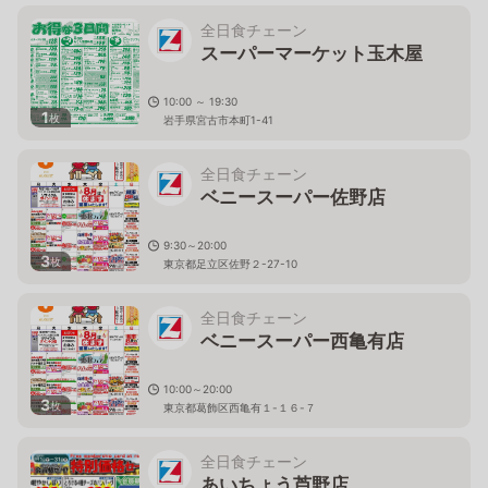
全日食チェーン
スーパーマーケット玉木屋
10:00 ～ 19:30
1
枚
岩手県宮古市本町1-41
全日食チェーン
ベニースーパー佐野店
9:30～20:00
3
枚
東京都足立区佐野２-27-10
全日食チェーン
ベニースーパー西亀有店
10:00～20:00
3
枚
東京都葛飾区西亀有１-１６-７
全日食チェーン
あいちょう芦野店