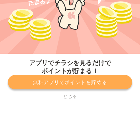
今すぐアプリをダウンロードする
アプリでチラシを見るだけで
ポイントが貯まる！
無料アプリでポイントを貯める
プライバシーポリシー
利用規約
運営会社
サービスに関してのお問い合わせ
チラシ掲載をお考えの方
とじる
Copyright© Kurashiru, Inc. All Rights Reserved.