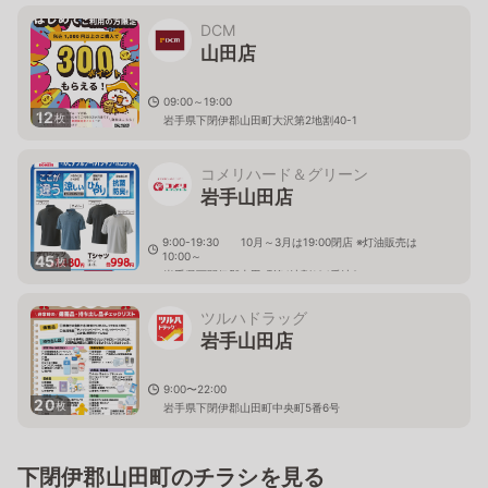
DCM
山田店
09:00～19:00
12
枚
岩手県下閉伊郡山田町大沢第2地割40-1
コメリハード＆グリーン
岩手山田店
9:00-19:30 10月～3月は19:00閉店 ※灯油販売は
10:00～
45
枚
岩手県下閉伊郡山田町第4地割104番地9
ツルハドラッグ
岩手山田店
9:00〜22:00
20
枚
岩手県下閉伊郡山田町中央町5番6号
下閉伊郡山田町のチラシを見る