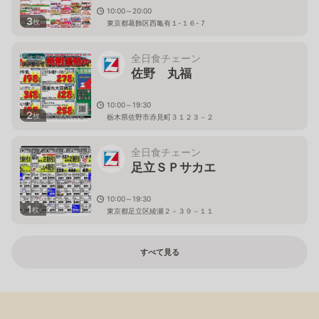
10:00～20:00
3
枚
東京都葛飾区西亀有１-１６-７
全日食チェーン
佐野 丸福
10:00～19:30
2
枚
栃木県佐野市赤見町３１２３－２
全日食チェーン
足立ＳＰサカエ
10:00～19:30
1
枚
東京都足立区綾瀬２－３９－１１
すべて見る