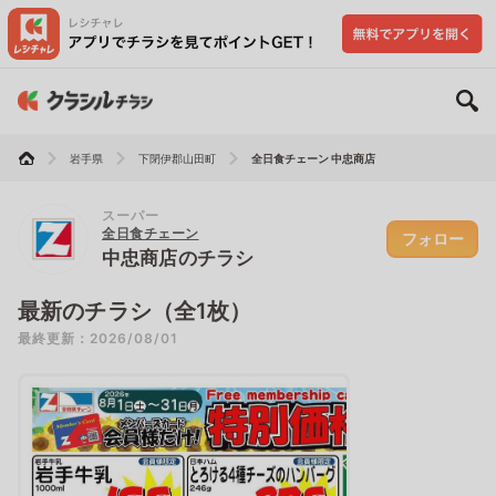
岩手県
下閉伊郡山田町
全日食チェーン 中忠商店
スーパー
全日食チェーン
フォロー
中忠商店のチラシ
最新のチラシ（全1枚）
最終更新：2026/08/01