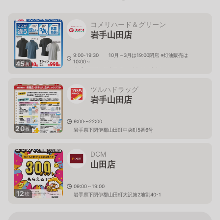
コメリハード＆グリーン
岩手山田店
9:00-19:30 10月～3月は19:00閉店 ※灯油販売は
10:00～
45
枚
岩手県下閉伊郡山田町第4地割104番地9
ツルハドラッグ
岩手山田店
9:00〜22:00
20
枚
岩手県下閉伊郡山田町中央町5番6号
DCM
山田店
09:00～19:00
12
枚
岩手県下閉伊郡山田町大沢第2地割40-1