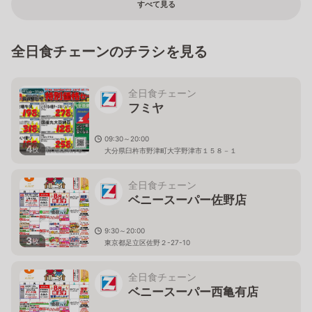
すべて見る
全日食チェーンのチラシを見る
全日食チェーン
フミヤ
09:30～20:00
4
枚
大分県臼杵市野津町大字野津市１５８－１
全日食チェーン
ベニースーパー佐野店
9:30～20:00
3
枚
東京都足立区佐野２-27-10
全日食チェーン
ベニースーパー西亀有店