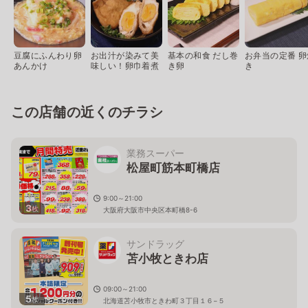
豆腐にふんわり卵
お出汁が染みて美
基本の和食 だし巻
お弁当の定番 卵
あんかけ
味しい！卵巾着煮
き卵
き
この店舗の近くのチラシ
業務スーパー
松屋町筋本町橋店
9:00～21:00
3
枚
大阪府大阪市中央区本町橋8-6
サンドラッグ
苫小牧ときわ店
09:00～21:00
5
枚
北海道苫小牧市ときわ町３丁目１６−５