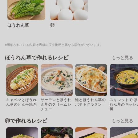
ほうれん草
卵
※明細されている内容は店舗の実売状況と異なる場合がございます。
ほうれん草で作れるレシピ
もっと見る
キャベツとほうれ
サーモンとほうれ
鮭とほうれん草の
スキレットで ほ
ん草のとん平焼き
ん草のクリームシ
ポテトグラタン
れん草のキッシ
チュー
風
卵で作れるレシピ
もっと見る