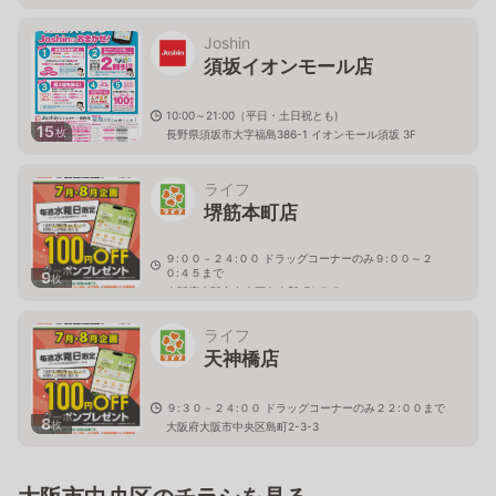
Joshin
須坂イオンモール店
10:00～21:00（平日・土日祝とも)
15
枚
長野県須坂市大字福島386-1 イオンモール須坂 3F
ライフ
堺筋本町店
９:００－２４:００ ドラッグコーナーのみ９:００～２
０:４５まで
9
枚
大阪府大阪市中央区久太郎町1-7-5
ライフ
天神橋店
９:３０－２４:００ ドラッグコーナーのみ２２:００まで
8
枚
大阪府大阪市中央区島町2-3-3