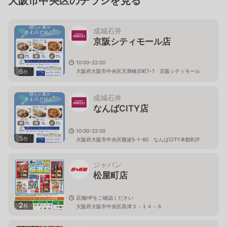
大阪市中央区のチラシを見る
成城石井
京阪シティモール店
10:00-22:00
6
大阪府大阪市中央区天満橋京町1-1 京阪シティモール
枚
B1F
成城石井
なんばCITY店
10:00-22:00
5
枚
大阪府大阪市中央区難波5-1-60 なんばCITY本館B2F
ジャパン
松屋町店
店舗HPをご確認ください
2
枚
大阪府大阪市中央区高津３－１４－６