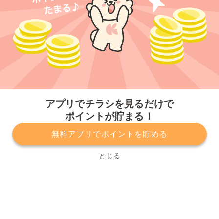
今すぐアプリをダウンロードする
アプリでチラシを見るだけで
ポイントが貯まる！
無料アプリでポイントを貯める
プライバシーポリシー
利用規約
運営会社
サービスに関してのお問い合わせ
チラシ掲載をお考えの方
とじる
Copyright© Kurashiru, Inc. All Rights Reserved.