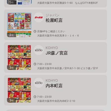
5
枚
大阪府大阪市中央区難波5-1-60 なんばCITY本館B2F
ジャパン
松屋町店
店舗HPをご確認ください
2
枚
大阪府大阪市中央区高津３－１４－６
KOHYO
JR森ノ宮店
7:00～23:00
3
枚
大阪府大阪市中央区森ノ宮中央1-1-30 ビエラ森ノ宮1F
KOHYO
内本町店
7:00～23:00
3
枚
大阪府大阪市中央区内本町2-2-10