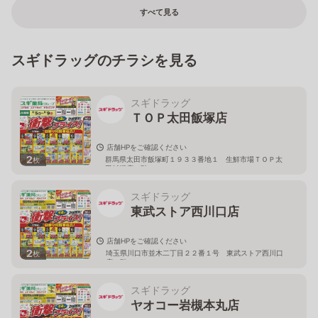
すべて見る
スギドラッグのチラシを見る
スギドラッグ
ＴＯＰ太田飯塚店
店舗HPをご確認ください
2
群馬県太田市飯塚町１９３３番地１ 生鮮市場ＴＯＰ太
枚
田飯塚店１階
スギドラッグ
東武ストア西川口店
店舗HPをご確認ください
2
埼玉県川口市並木二丁目２２番１号 東武ストア西川口
枚
店２階
スギドラッグ
ヤオコー岩槻本丸店