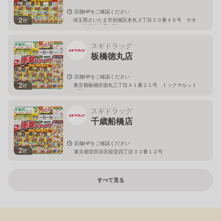
店舗HPをご確認ください
2
埼玉県さいたま市岩槻区本丸３丁目２０番４５号 ヤオ
枚
コー岩槻本丸店２階
スギドラッグ
板橋徳丸店
店舗HPをご確認ください
2
東京都板橋区徳丸三丁目４１番２１号 トックマルット
枚
１階
スギドラッグ
千歳船橋店
店舗HPをご確認ください
2
枚
東京都世田谷区経堂四丁目３２番１２号
すべて見る