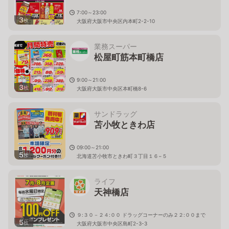
7:00～23:00
3
枚
大阪府大阪市中央区内本町2-2-10
業務スーパー
松屋町筋本町橋店
9:00～21:00
3
枚
大阪府大阪市中央区本町橋8-6
サンドラッグ
苫小牧ときわ店
09:00～21:00
5
枚
北海道苫小牧市ときわ町３丁目１６−５
ライフ
天神橋店
９:３０－２４:００ ドラッグコーナーのみ２２:００まで
5
枚
大阪府大阪市中央区島町2-3-3