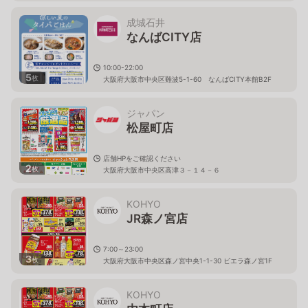
成城石井
なんばCITY店
10:00-22:00
5
枚
大阪府大阪市中央区難波5-1-60 なんばCITY本館B2F
ジャパン
松屋町店
店舗HPをご確認ください
2
枚
大阪府大阪市中央区高津３－１４－６
KOHYO
JR森ノ宮店
7:00～23:00
3
枚
大阪府大阪市中央区森ノ宮中央1-1-30 ビエラ森ノ宮1F
KOHYO