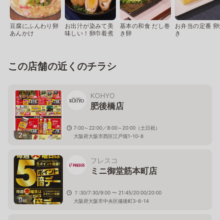
豆腐にふんわり卵
お出汁が染みて美
基本の和食 だし巻
お弁当の定番 卵
あんかけ
味しい！卵巾着煮
き卵
き
この店舗の近くのチラシ
KOHYO
肥後橋店
7:00～22:00／8:00～20:00（土日祝）
2
枚
大阪府大阪市西区江戸堀1-10-8
フレスコ
ミニ御堂筋本町店
７:30/7:30/9:00 〜 21:45/20:00/20:00
9
枚
大阪府大阪市中央区備後町3-6-14