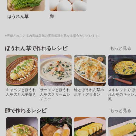
ほうれん草
卵
※明細されている内容は店舗の実売状況と異なる場合がございます。
ほうれん草で作れるレシピ
もっと見る
キャベツとほうれ
サーモンとほうれ
鮭とほうれん草の
スキレットで ほ
ん草のとん平焼き
ん草のクリームシ
ポテトグラタン
れん草のキッシ
チュー
風
卵で作れるレシピ
もっと見る