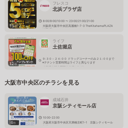
フレスコ
北浜プラザ店
8:00/8:00/10:00 〜 23:00/21:00/21:00
13
大阪府大阪市中央区高麗橋1-7-3 TheKitahamaPLAZA
枚
地下1階
ライフ
土佐堀店
９:３０－２４:００ ドラッグコーナーのみ２１:００まで
※テナント営業時間はライフと異なります
12
枚
大阪府大阪市西区土佐堀1-5-25
大阪市中央区のチラシを見る
成城石井
京阪シティモール店
10:00-22:00
6
大阪府大阪市中央区天満橋京町1-1 京阪シティモール
枚
B1F