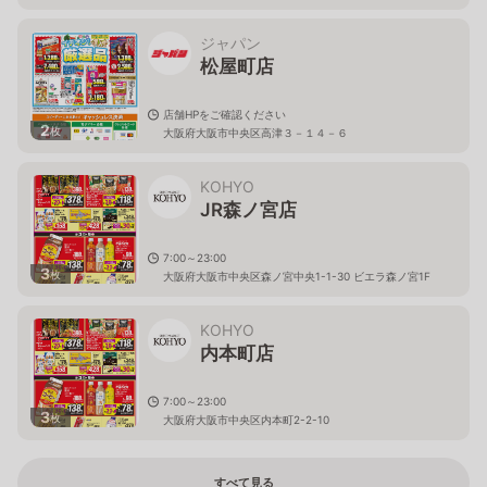
ジャパン
松屋町店
店舗HPをご確認ください
2
枚
大阪府大阪市中央区高津３－１４－６
KOHYO
JR森ノ宮店
7:00～23:00
3
枚
大阪府大阪市中央区森ノ宮中央1-1-30 ビエラ森ノ宮1F
KOHYO
内本町店
7:00～23:00
3
枚
大阪府大阪市中央区内本町2-2-10
すべて見る