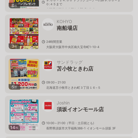
０:４５まで
8
枚
大阪府大阪市中央区久太郎町1-7-5
KOHYO
南船場店
24時間営業
3
枚
大阪府大阪市中央区南久宝寺町1-10-4
サンドラッグ
苫小牧ときわ店
09:00～21:00
5
枚
北海道苫小牧市ときわ町３丁目１６−５
Joshin
須坂イオンモール店
10:00～21:00（平日・土日祝とも)
14
枚
長野県須坂市大字福島386-1 イオンモール須坂 3F