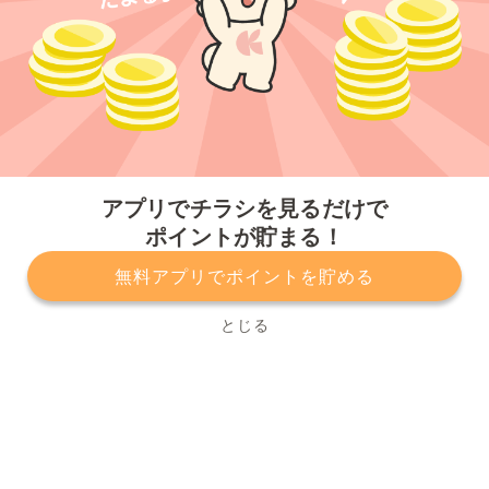
今すぐアプリをダウンロードする
アプリでチラシを見るだけで
ポイントが貯まる！
無料アプリでポイントを貯める
プライバシーポリシー
利用規約
運営会社
サービスに関してのお問い合わせ
チラシ掲載をお考えの方
とじる
Copyright© Kurashiru, Inc. All Rights Reserved.