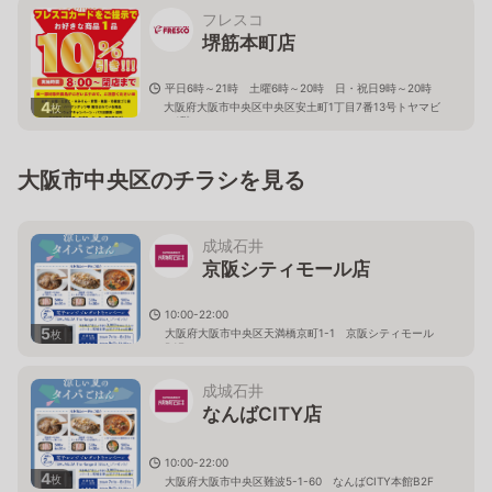
フレスコ
堺筋本町店
平日6時～21時 土曜6時～20時 日・祝日9時～20時
4
大阪府大阪市中央区中央区安土町1丁目7番13号トヤマビ
枚
ル1階
大阪市中央区のチラシを見る
成城石井
京阪シティモール店
10:00-22:00
5
大阪府大阪市中央区天満橋京町1-1 京阪シティモール
枚
B1F
成城石井
なんばCITY店
10:00-22:00
4
枚
大阪府大阪市中央区難波5-1-60 なんばCITY本館B2F