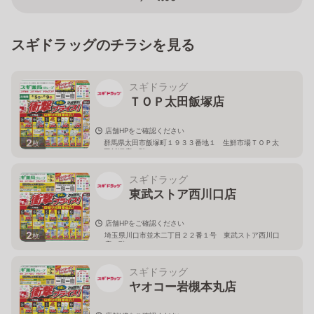
スギドラッグのチラシを見る
スギドラッグ
ＴＯＰ太田飯塚店
店舗HPをご確認ください
2
群馬県太田市飯塚町１９３３番地１ 生鮮市場ＴＯＰ太
枚
田飯塚店１階
スギドラッグ
東武ストア西川口店
店舗HPをご確認ください
2
埼玉県川口市並木二丁目２２番１号 東武ストア西川口
枚
店２階
スギドラッグ
ヤオコー岩槻本丸店