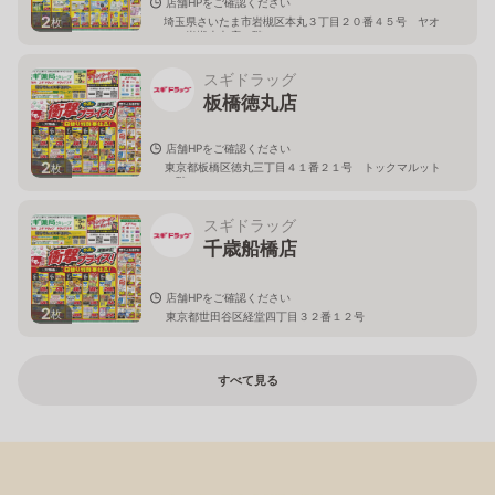
店舗HPをご確認ください
2
埼玉県さいたま市岩槻区本丸３丁目２０番４５号 ヤオ
枚
コー岩槻本丸店２階
スギドラッグ
板橋徳丸店
店舗HPをご確認ください
2
東京都板橋区徳丸三丁目４１番２１号 トックマルット
枚
１階
スギドラッグ
千歳船橋店
店舗HPをご確認ください
2
枚
東京都世田谷区経堂四丁目３２番１２号
すべて見る