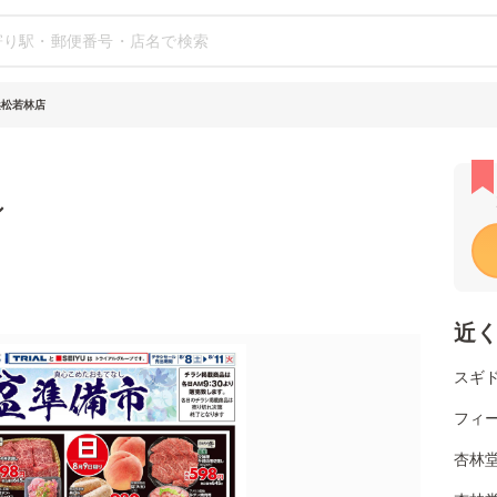
浜松若林店
シ
近
スギ
フィ
杏林堂