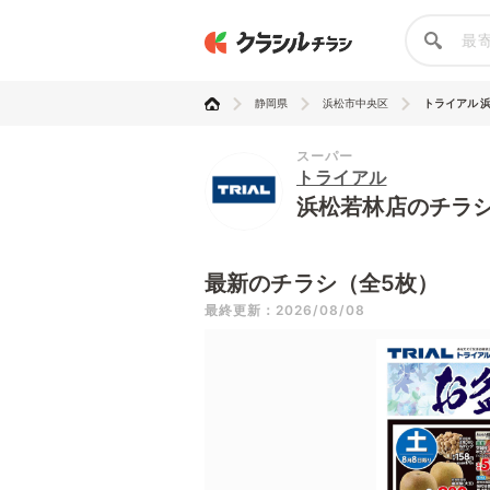
静岡県
浜松市中央区
トライアル 
スーパー
トライアル
浜松若林店のチラ
最新のチラシ（全5枚）
最終更新：2026/08/08