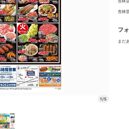
杏林堂
杏林堂
フ
まだ
1/5