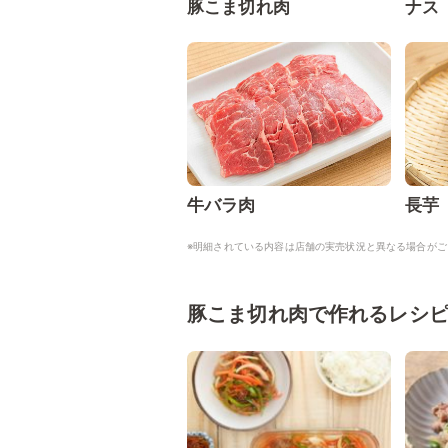
豚こま切れ肉
ナス
牛バラ肉
長芋
※明細されている内容は店舗の実売状況と異なる場合がご
豚こま切れ肉で作れるレシ