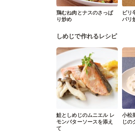
鶏むね肉とナスのさっぱ
ピリ
り炒め
パリ
しめじで作れるレシピ
鮭としめじのムニエル レ
小松
モンバターソースを添え
じの
て