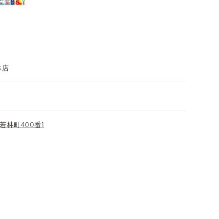
林店
林町400番1