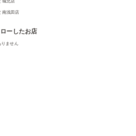
 城北店
 南浅田店
ォローしたお店
ありません