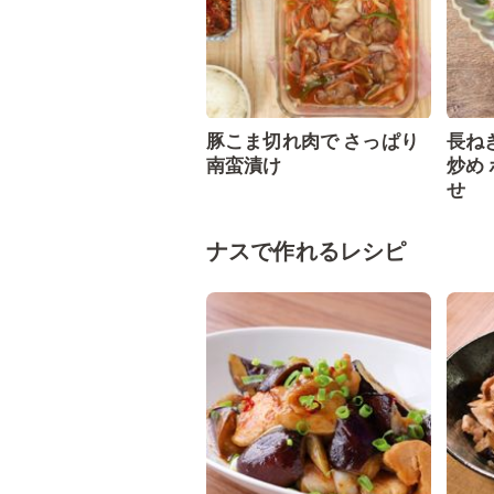
豚こま切れ肉で さっぱり
長ね
南蛮漬け
炒め
せ
ナスで作れるレシピ