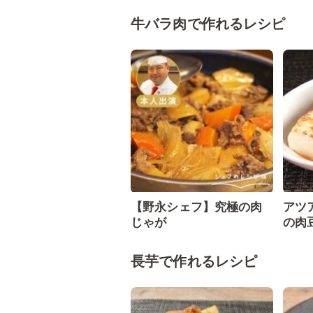
牛バラ肉で作れるレシピ
【野永シェフ】究極の肉
アツ
じゃが
の肉
長芋で作れるレシピ