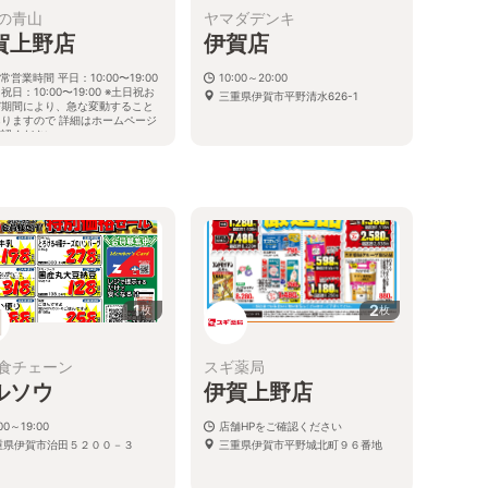
の青山
ヤマダデンキ
賀上野店
伊賀店
常営業時間 平日：10:00〜19:00
10:00～20:00
祝日：10:00〜19:00 ※土日祝お
三重県伊賀市平野清水626-1
び期間により、急な変動すること
ありますので 詳細はホームページ
確認ください
重県伊賀市平野中川原493番地の1
1
2
枚
枚
食チェーン
スギ薬局
ルソウ
伊賀上野店
00～19:00
店舗HPをご確認ください
重県伊賀市治田５２００－３
三重県伊賀市平野城北町９６番地