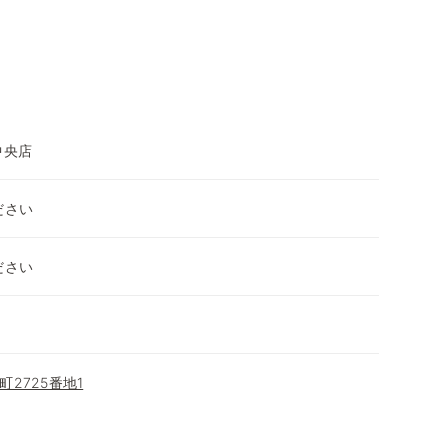
中央店
ださい
ださい
2725番地1