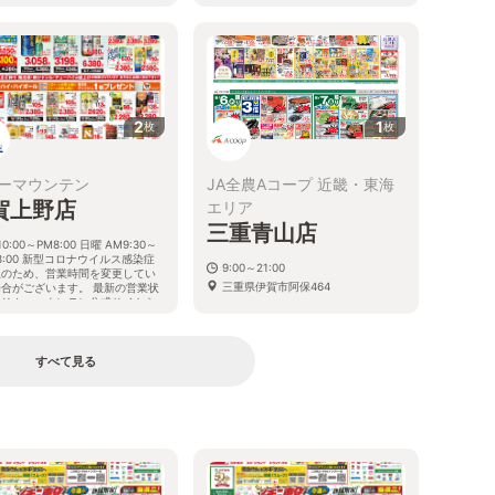
2
1
枚
枚
ーマウンテン
JA全農Aコープ 近畿・東海
賀上野店
エリア
三重青山店
10:00～PM8:00 日曜 AM9:30～
8:00 新型コロナウイルス感染症
9:00～21:00
止のため、営業時間を変更してい
三重県伊賀市阿保464
場合がございます。 最新の営業状
はリカーマウンテン公式サイトを
確認ください。
重県伊賀市平野中川原504-1
すべて見る
る