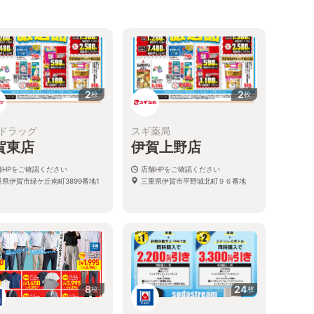
2
2
枚
枚
ドラッグ
スギ薬局
賀東店
伊賀上野店
舗HPをご確認ください
店舗HPをご確認ください
重県伊賀市緑ケ丘南町3899番地1
三重県伊賀市平野城北町９６番地
8
24
枚
枚