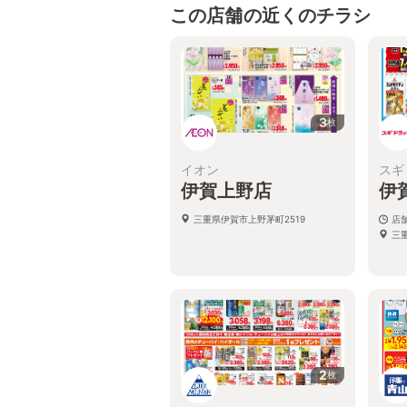
この店舗の近くのチラシ
3
枚
イオン
スギ
伊賀上野店
伊
三重県伊賀市上野茅町2519
店
三
2
枚