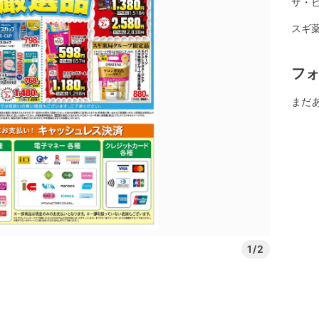
ザ・ビ
スギ薬
フ
まだ
1/2