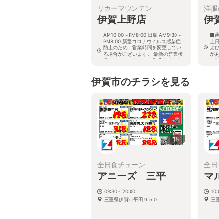
リカーマウンテン
洋服
伊賀上野店
伊
AM10:00～PM8:00 日曜 AM9:30～
■通
PM8:00 新型コロナウイルス感染症
土日
防止のため、営業時間を変更してい
よ
る場合がございます。 最新の営業状
が
況はリカーマウンテン公式サイトを
を
ご確認ください。
三
三重県伊賀市平野中川原504-1
伊賀市のチラシを見る
1
枚
全日食チェーン
全日
アニーズ 三平
マ
09:30～20:00
10:
三重県伊賀市平田９５０
三