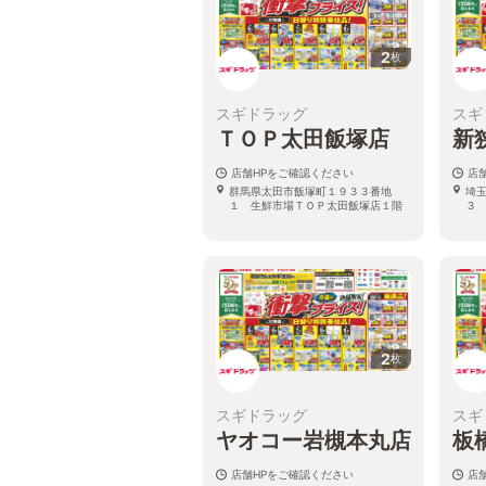
2
枚
スギドラッグ
スギ
ＴＯＰ太田飯塚店
新
店舗HPをご確認ください
店
群馬県太田市飯塚町１９３３番地
埼
１ 生鮮市場ＴＯＰ太田飯塚店１階
３
2
枚
スギドラッグ
スギ
ヤオコー岩槻本丸店
板
店舗HPをご確認ください
店