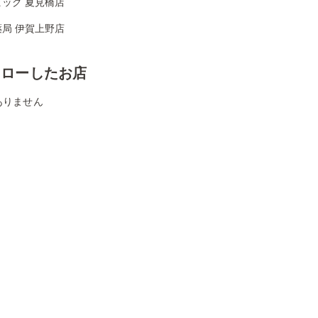
ッグ 夏見橋店
局 伊賀上野店
ォローしたお店
ありません