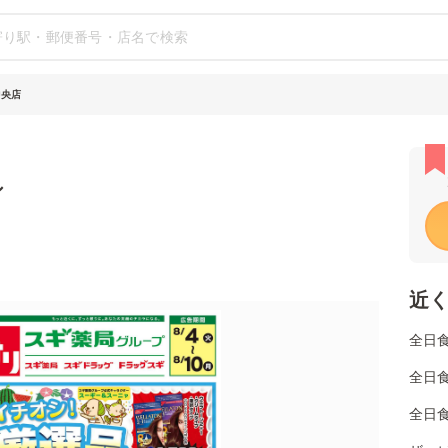
中央店
シ
近
全日
全日
全日