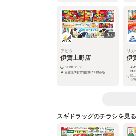
3
枚
アピタ
リカ
伊賀上野店
伊
09:00-21:00
AM
PM
三重県伊賀市服部町1788番地
防
る
況
ご
三
スギドラッグのチラシを見