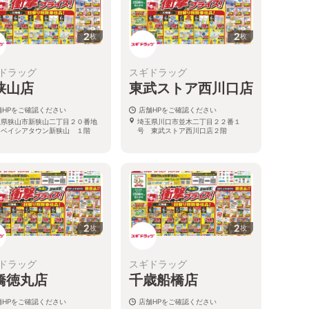
2
2
枚
枚
ドラッグ
スギドラッグ
狭山店
東武ストア西川口店
舗HPをご確認ください
店舗HPをご確認ください
玉県狭山市新狭山二丁目２０番地
埼玉県川口市並木二丁目２２番１
 ベイシアタウン新狭山 １階
号 東武ストア西川口店２階
2
2
枚
枚
ドラッグ
スギドラッグ
橋徳丸店
千歳船橋店
舗HPをご確認ください
店舗HPをご確認ください