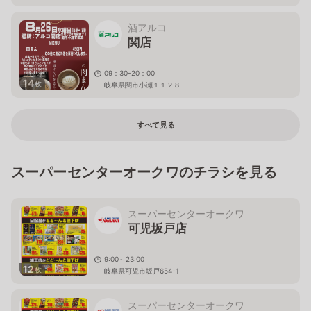
い。
岐阜県関市市平賀土蔵洞599番4
酒アルコ
関店
09：30-20：00
14
枚
岐阜県関市小瀬１１２８
すべて見る
スーパーセンターオークワのチラシを見る
スーパーセンターオークワ
可児坂戸店
9:00～23:00
12
枚
岐阜県可児市坂戸654-1
スーパーセンターオークワ