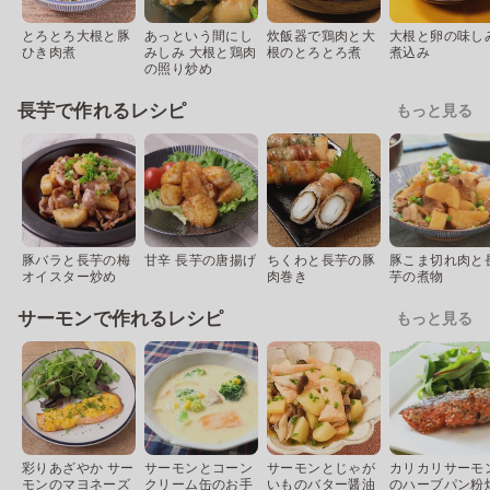
とろとろ大根と豚
あっという間にし
炊飯器で鶏肉と大
大根と卵の味し
ひき肉煮
みしみ 大根と鶏肉
根のとろとろ煮
煮込み
の照り炒め
長芋で作れるレシピ
もっと見る
豚バラと長芋の梅
甘辛 長芋の唐揚げ
ちくわと長芋の豚
豚こま切れ肉と
オイスター炒め
肉巻き
芋の煮物
サーモンで作れるレシピ
もっと見る
彩りあざやか サー
サーモンとコーン
サーモンとじゃが
カリカリサーモ
モンのマヨネーズ
クリーム缶のお手
いものバター醤油
のハーブパン粉