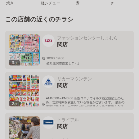
焼き
軽シチュー
煮
き
この店舗の近くのチラシ
ファッションセンターしまむら
関店
10:00-19:00
3
枚
岐阜県関市南出１７−１
リカーマウンテン
関店
AM10:00～PM8:00 新型コロナウイルス感染症防止のた
め、営業時間を変更している場合がございます。 最新の
2
枚
営業状況はリカーマウンテン公式サイトをご確認くださ
い。
岐阜県関市市平賀土蔵洞599番4
トライアル
関店