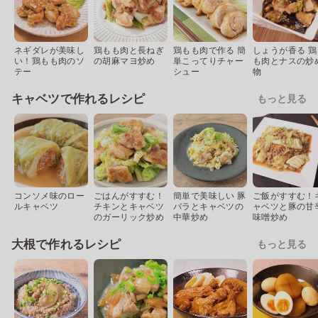
ネギダレが美味し
鶏もも肉と長ねぎ
鶏もも肉で作る 簡
しょうが香る 鶏
い！鶏もも肉のソ
の胡麻マヨ炒め
単こってりチャー
も肉とナスの炒
テー
シュー
物
キャベツで作れるレシピ
もっと見る
コンソメ味のロー
ごはんがすすむ！
簡単で美味しい 豚
ご飯がすすむ！
ルキャベツ
チキンとキャベツ
バラとキャベツの
ャベツと豚の甘
のガーリック炒め
中華炒め
味噌炒め
大根で作れるレシピ
もっと見る