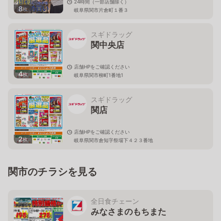
24時間（一部店舗除く）
8
枚
岐阜県関市片倉町１番３
スギドラッグ
関中央店
店舗HPをご確認ください
4
枚
岐阜県関市柳町1番地1
スギドラッグ
関店
店舗HPをご確認ください
2
枚
岐阜県関市倉知字祭場下４２３番地
関市のチラシを見る
全日食チェーン
みなさまのもちまた