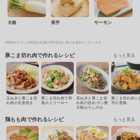
大根
長芋
サーモン
※明細されている内容は店舗の実売状況と異なる場合がございます。
豚こま切れ肉で作れるレシピ
もっと見る
玉ねぎと豚こま切
豚こま切れ肉で和
長ねぎと豚こま切
豚こま切れ肉と
れ肉の生姜焼き
風ホイコーロー
れ肉の炒め ポン酢
芋の煮物
大根おろしのせ
鶏もも肉で作れるレシピ
もっと見る