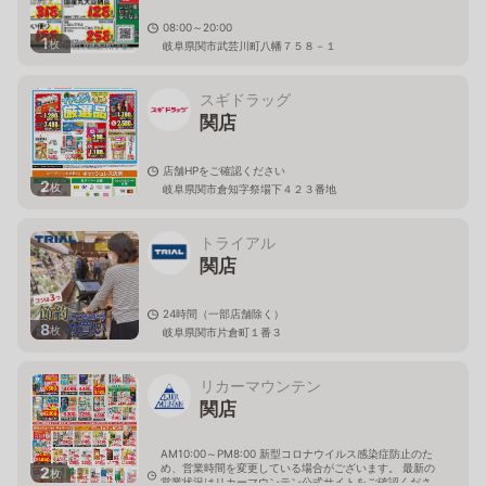
08:00～20:00
1
枚
岐阜県関市武芸川町八幡７５８－１
スギドラッグ
関店
店舗HPをご確認ください
2
枚
岐阜県関市倉知字祭場下４２３番地
トライアル
関店
24時間（一部店舗除く）
8
枚
岐阜県関市片倉町１番３
リカーマウンテン
関店
AM10:00～PM8:00 新型コロナウイルス感染症防止のた
め、営業時間を変更している場合がございます。 最新の
2
枚
営業状況はリカーマウンテン公式サイトをご確認くださ