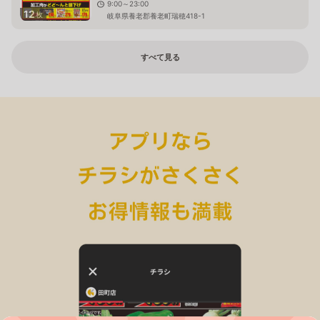
9:00～23:00
12
枚
岐阜県養老郡養老町瑞穂418-1
すべて見る