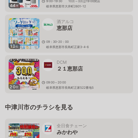
9:00-19:30 10月～3月は19:00閉店
44
枚
岐阜県恵那市大井町2601-12
酒アルコ
恵那店
09：30-20：00
13
枚
岐阜県恵那市長島町正家3-4-6
DCM
２１恵那店
09:00～20:00
20
枚
岐阜県恵那市長島町正家522番地5
中津川市のチラシを見る
全日食チェーン
みかわや