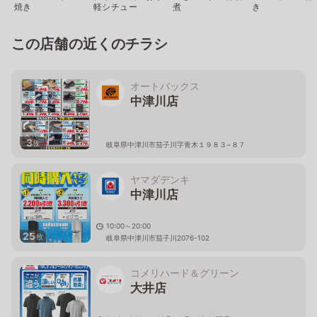
焼き
軽シチュー
煮
き
この店舗の近くのチラシ
オートバックス
中津川店
3
枚
岐阜県中津川市茄子川字青木１９８３−８７
ヤマダデンキ
中津川店
10:00～20:00
25
枚
岐阜県中津川市茄子川2076-102
コメリハード＆グリーン
大井店