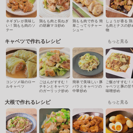
ネギダレが美味し
鶏もも肉と長ねぎ
鶏もも肉で作る 簡
しょうが香る 鶏
い！鶏もも肉のソ
の胡麻マヨ炒め
単こってりチャー
も肉とナスの炒
テー
シュー
物
キャベツで作れるレシピ
もっと見る
コンソメ味のロー
ごはんがすすむ！
簡単で美味しい 豚
ご飯がすすむ！
ルキャベツ
チキンとキャベツ
バラとキャベツの
ャベツと豚の甘
のガーリック炒め
中華炒め
味噌炒め
大根で作れるレシピ
もっと見る