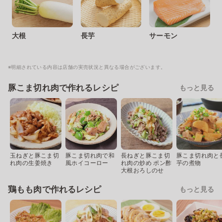
大根
長芋
サーモン
※明細されている内容は店舗の実売状況と異なる場合がございます。
豚こま切れ肉で作れるレシピ
もっと見る
玉ねぎと豚こま切
豚こま切れ肉で和
長ねぎと豚こま切
豚こま切れ肉と
れ肉の生姜焼き
風ホイコーロー
れ肉の炒め ポン酢
芋の煮物
大根おろしのせ
鶏もも肉で作れるレシピ
もっと見る