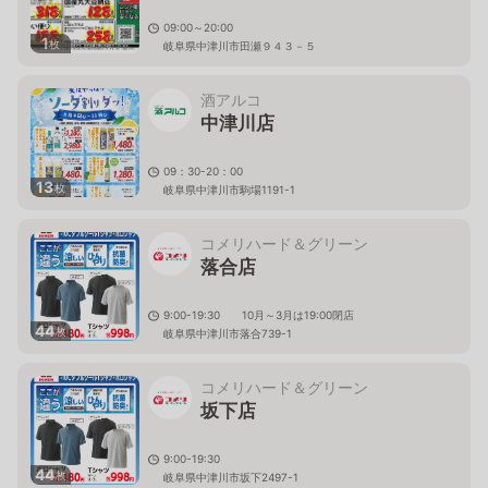
09:00～20:00
1
枚
岐阜県中津川市田瀬９４３－５
酒アルコ
中津川店
09：30-20：00
13
枚
岐阜県中津川市駒場1191-1
コメリハード＆グリーン
落合店
9:00-19:30 10月～3月は19:00閉店
44
枚
岐阜県中津川市落合739-1
コメリハード＆グリーン
坂下店
9:00-19:30
44
枚
岐阜県中津川市坂下2497-1