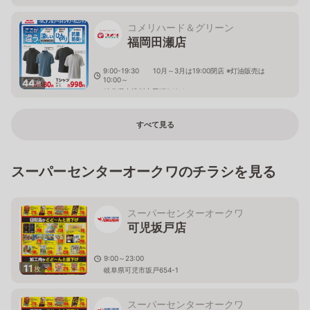
コメリハード＆グリーン
福岡田瀬店
9:00-19:30 10月～3月は19:00閉店 ※灯油販売は
10:00～
44
枚
岐阜県中津川市田瀬940-1
すべて見る
スーパーセンターオークワのチラシを見る
スーパーセンターオークワ
可児坂戸店
9:00～23:00
11
枚
岐阜県可児市坂戸654-1
スーパーセンターオークワ