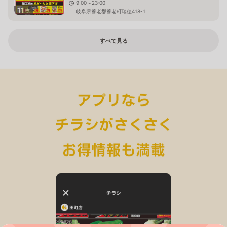
9:00～23:00
11
枚
岐阜県養老郡養老町瑞穂418-1
すべて見る