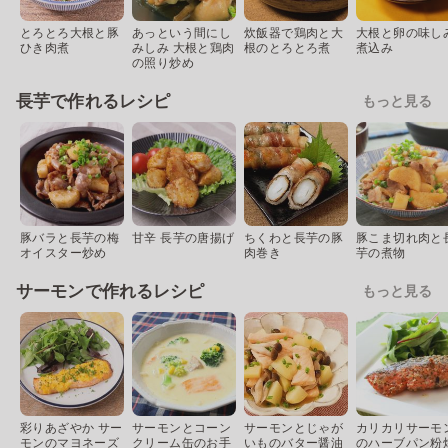
とろとろ大根と豚
あっという間にし
炊飯器で鶏肉と大
大根と卵の味し
ひき肉煮
みしみ 大根と鶏肉
根のとろとろ煮
煮込み
の照り炒め
長芋で作れるレシピ
もっと見る
豚バラと長芋の梅
甘辛 長芋の唐揚げ
ちくわと長芋の豚
豚こま切れ肉と
オイスター炒め
肉巻き
芋の煮物
サーモンで作れるレシピ
もっと見る
彩りあざやか サー
サーモンとコーン
サーモンとじゃが
カリカリサーモ
モンのマヨネーズ
クリーム缶のお手
いものバター醤油
のハーブパン粉