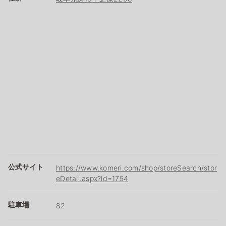
公式サイト
https://www.komeri.com/shop/storeSearch/stor
eDetail.aspx?id=1754
駐車場
82