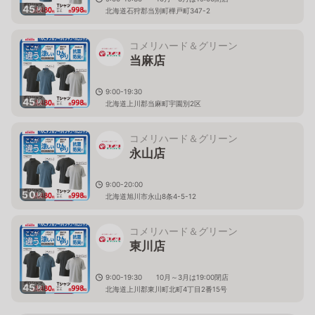
45
枚
北海道石狩郡当別町樺戸町347-2
コメリハード＆グリーン
当麻店
9:00-19:30
45
枚
北海道上川郡当麻町宇園別2区
コメリハード＆グリーン
永山店
9:00-20:00
50
枚
北海道旭川市永山8条4-5-12
コメリハード＆グリーン
東川店
9:00-19:30 10月～3月は19:00閉店
45
枚
北海道上川郡東川町北町4丁目2番15号