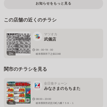
お知らせをもっと見る
この店舗の近くのチラシ
マツオカ
武儀店
09：00-19：00
2
枚
岐阜県関市下之保2248
関市のチラシを見る
全日食チェーン
みなさまのもちまた
08:00～20:00
1
枚
岐阜県関市武芸川町八幡７５８－１