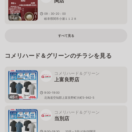
関店
09：30-20：00
14
枚
岐阜県関市小瀬１１２８
すべて見る
コメリハード＆グリーンのチラシを見る
コメリハード＆グリーン
上富良野店
9:00-19:00
45
枚
北海道空知郡上富良野町大町5-942-5
コメリハード＆グリーン
当別店
9:00-19:30 10月～3月は19:00閉店