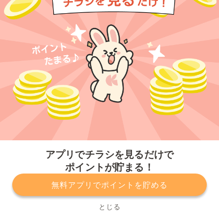
今すぐアプリをダウンロードする
アプリでチラシを見るだけで
ポイントが貯まる！
無料アプリでポイントを貯める
プライバシーポリシー
利用規約
運営会社
サービスに関してのお問い合わせ
チラシ掲載をお考えの方
とじる