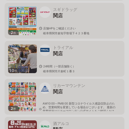
スギドラッグ
関店
店舗HPをご確認ください
2
枚
岐阜県関市倉知字祭場下４２３番地
トライアル
関店
24時間（一部店舗除く）
10
枚
岐阜県関市片倉町１番３
リカーマウンテン
関店
AM10:00～PM8:00 新型コロナウイルス感染症防止のた
め、営業時間を変更している場合がございます。 最新の
2
枚
営業状況はリカーマウンテン公式サイトをご確認くださ
い。
岐阜県関市市平賀土蔵洞599番4
酒アルコ