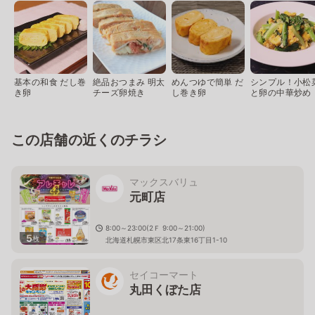
基本の和食 だし巻
絶品おつまみ 明太
めんつゆで簡単 だ
シンプル！小松
き卵
チーズ卵焼き
し巻き卵
と卵の中華炒め
この店舗の近くのチラシ
マックスバリュ
元町店
8:00～23:00(2Ｆ 9:00～21:00)
5
枚
北海道札幌市東区北17条東16丁目1-10
セイコーマート
丸田くぼた店