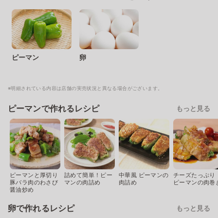
ピーマン
卵
※明細されている内容は店舗の実売状況と異なる場合がございます。
ピーマンで作れるレシピ
もっと見る
ピーマンと厚切り
詰めて簡単！ピー
中華風 ピーマンの
チーズたっぷり
豚バラ肉のわさび
マンの肉詰め
肉詰め
ピーマンの肉巻
醤油炒め
卵で作れるレシピ
もっと見る