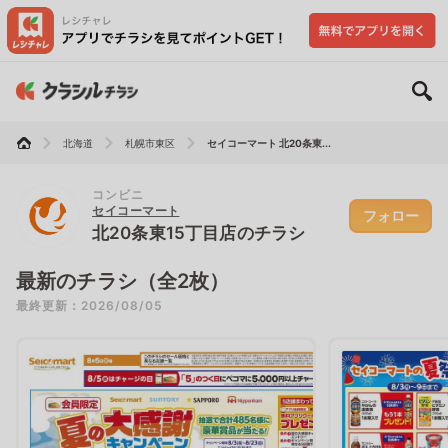
北海道
札幌市東区
セイコーマート 北20条東...
コンビニ
セイコーマート
フォロー
北20条東15丁目店のチラシ
最新のチラシ（全2枚）
最終更新：2026/08/05