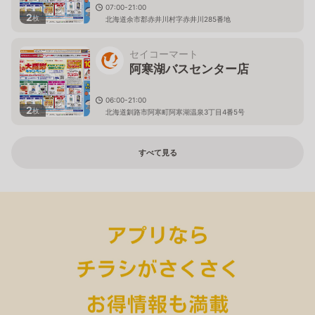
07:00-21:00
2
枚
北海道余市郡赤井川村字赤井川285番地
セイコーマート
阿寒湖バスセンター店
06:00-21:00
2
枚
北海道釧路市阿寒町阿寒湖温泉3丁目4番5号
すべて見る