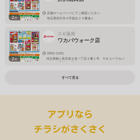
店舗ホームページにてご確認ください
2
枚
埼玉県所沢市小手指台２３番地１
スギ薬局
ワカバウォーク店
0900-2200,
2
埼玉県鶴ヶ島市富士見一丁目２番１号 ヤオコーワカバ
枚
ウォーク店北館１階
すべて見る