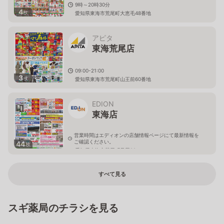
9時～20時30分
4
枚
愛知県東海市荒尾町大恵毛48番地
アピタ
東海荒尾店
09:00-21:00
3
枚
愛知県東海市荒尾町山王前60番地
EDION
東海店
営業時間はエディオンの店舗情報ページにて最新情報を
ご確認ください。
44
枚
愛知県東海市荒尾町見幕88
すべて見る
スギ薬局のチラシを見る