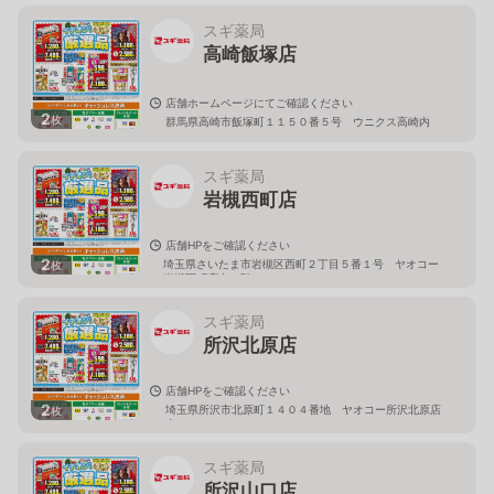
スギ薬局
高崎飯塚店
店舗ホームページにてご確認ください
2
枚
群馬県高崎市飯塚町１１５０番５号 ウニクス高崎内
スギ薬局
岩槻西町店
店舗HPをご確認ください
2
埼玉県さいたま市岩槻区西町２丁目５番１号 ヤオコー
枚
岩槻西町店内１階
スギ薬局
所沢北原店
店舗HPをご確認ください
2
埼玉県所沢市北原町１４０４番地 ヤオコー所沢北原店
枚
内
スギ薬局
所沢山口店