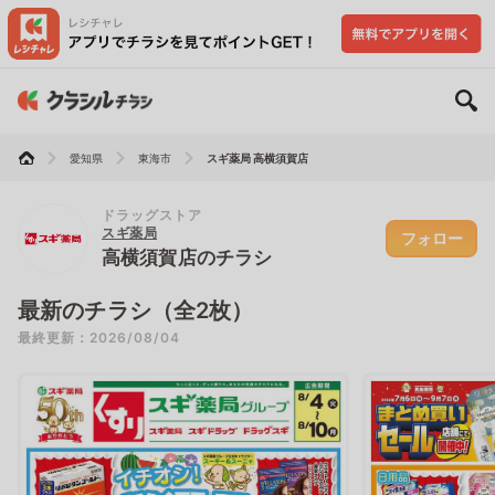
愛知県
東海市
スギ薬局 高横須賀店
ドラッグストア
スギ薬局
フォロー
高横須賀店のチラシ
最新のチラシ（全2枚）
最終更新：2026/08/04