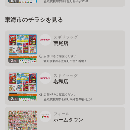
9
枚
愛知県東海市加木屋町西平子52-8
東海市のチラシを見る
スギドラッグ
荒尾店
店舗HPをご確認ください
2
枚
愛知県東海市荒尾町平古１番地１
スギドラッグ
名和店
店舗HPをご確認ください
2
枚
愛知県東海市名和町八幡前49番地の1
フィール
ホームタウン