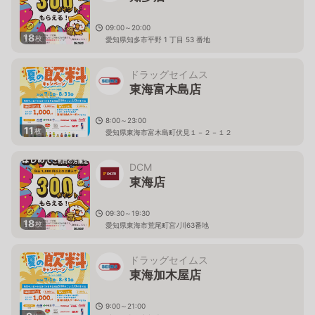
09:00～20:00
18
枚
愛知県知多市平野 1 丁目 53 番地
ドラッグセイムス
東海富木島店
8:00～23:00
11
枚
愛知県東海市富木島町伏見１－２－１２
DCM
東海店
09:30～19:30
18
枚
愛知県東海市荒尾町宮ﾉ川63番地
ドラッグセイムス
東海加木屋店
9:00～21:00