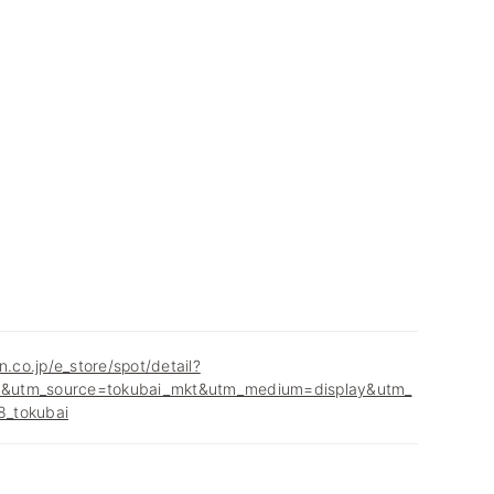
n.co.jp/e_store/spot/detail?
&utm_source=tokubai_mkt&utm_medium=display&utm_
_tokubai