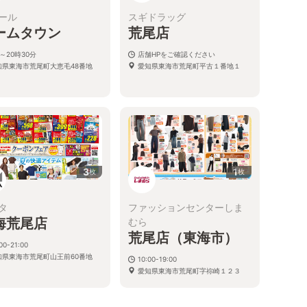
ール
スギドラッグ
ームタウン
荒尾店
～20時30分
店舗HPをご確認ください
知県東海市荒尾町大恵毛48番地
愛知県東海市荒尾町平古１番地１
3
1
枚
枚
タ
ファッションセンターしま
海荒尾店
むら
荒尾店（東海市）
00-21:00
知県東海市荒尾町山王前60番地
10:00-19:00
愛知県東海市荒尾町字祢崎１２３