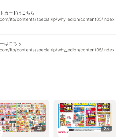
トカードはこちら
com/ito/contents/special/lp/why_edion/content05/index.
ーはこちら
com/ito/contents/special/lp/why_edion/content05/index.
4
2
枚
枚