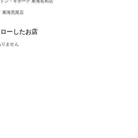
Aドン・キホーテ 東海名和店
 東海荒尾店
ォローしたお店
ありません