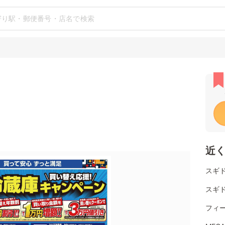
近
スギド
スギド
フィ