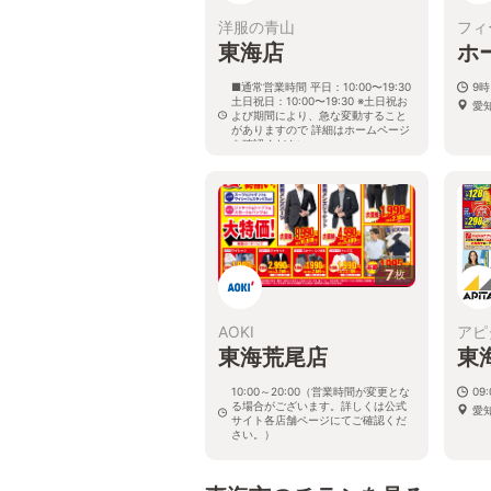
洋服の青山
フィ
東海店
ホ
■通常営業時間 平日：10:00〜19:30
9時
土日祝日：10:00〜19:30 ※土日祝お
愛
よび期間により、急な変動すること
がありますので 詳細はホームページ
を確認ください
愛知県東海市荒尾町寿鎌95番地
7
枚
AOKI
アピ
東海荒尾店
東
10:00～20:00（営業時間が変更とな
09:
る場合がございます。詳しくは公式
愛
サイト各店舗ページにてご確認くだ
さい。）
愛知県東海市荒尾町山王前133