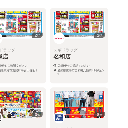
2
2
枚
枚
ドラッグ
スギドラッグ
尾店
名和店
舗HPをご確認ください
店舗HPをご確認ください
知県東海市荒尾町平古１番地１
愛知県東海市名和町八幡前49番地の
1
3
8
枚
枚