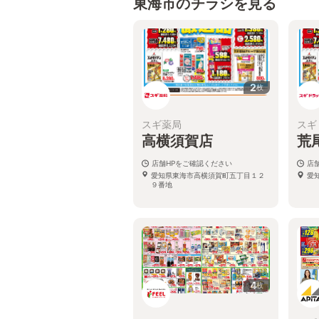
東海市のチラシを見る
2
枚
スギ薬局
スギ
高横須賀店
荒
店舗HPをご確認ください
店
愛知県東海市高横須賀町五丁目１２
愛
９番地
4
枚