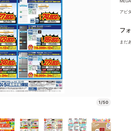
MEG
アピタ
フ
まだ
1/50