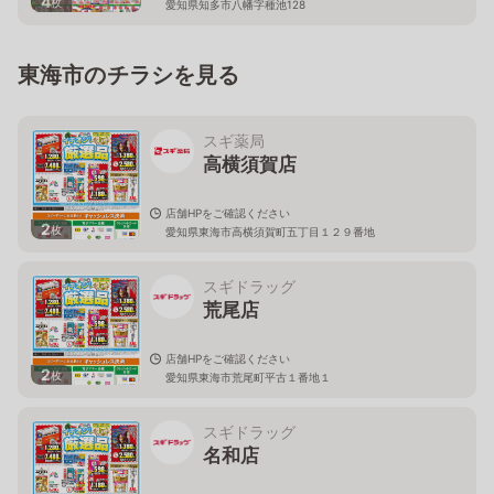
4
枚
愛知県知多市八幡字種池128
東海市のチラシを見る
スギ薬局
高横須賀店
店舗HPをご確認ください
2
枚
愛知県東海市高横須賀町五丁目１２９番地
スギドラッグ
荒尾店
店舗HPをご確認ください
2
枚
愛知県東海市荒尾町平古１番地１
スギドラッグ
名和店