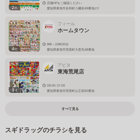
店舗HPをご確認ください
2
枚
愛知県東海市名和町八幡前49番地の1
フィール
ホームタウン
9時～20時30分
4
枚
愛知県東海市荒尾町大恵毛48番地
アピタ
東海荒尾店
09:00-21:00
3
枚
愛知県東海市荒尾町山王前60番地
すべて見る
スギドラッグのチラシを見る