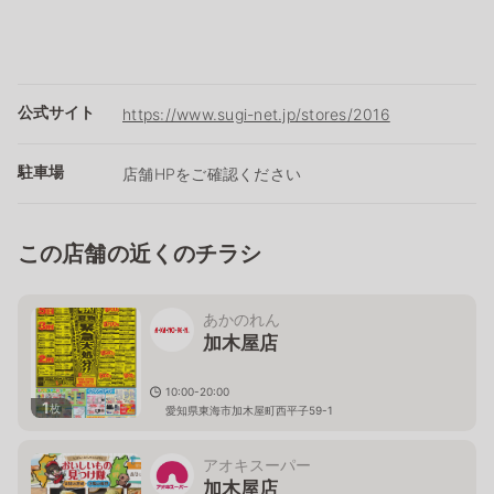
公式サイト
https://www.sugi-net.jp/stores/2016
駐車場
店舗HPをご確認ください
この店舗の近くのチラシ
あかのれん
加木屋店
10:00-20:00
1
枚
愛知県東海市加木屋町西平子59-1
アオキスーパー
加木屋店