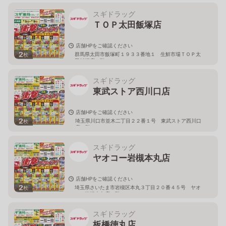
スギドラッグ
ＴＯＰ太田飯塚店
店舗HPをご確認ください
2
群馬県太田市飯塚町１９３３番地１ 生鮮市場ＴＯＰ太
枚
田飯塚店１階
スギドラッグ
東武ストア西川口店
店舗HPをご確認ください
2
埼玉県川口市並木二丁目２２番１号 東武ストア西川口
枚
店２階
スギドラッグ
ヤオコー岩槻本丸店
店舗HPをご確認ください
2
埼玉県さいたま市岩槻区本丸３丁目２０番４５号 ヤオ
枚
コー岩槻本丸店２階
スギドラッグ
板橋徳丸店