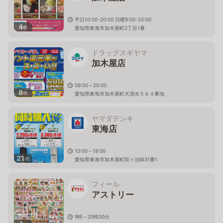
平日10:00-20:00 日曜9:00-20:00
4
枚
愛知県東海市加木屋町2丁目1番
ドラッグスギヤマ
加木屋店
09:00～20:00
8
枚
愛知県東海市加木屋町大清水５６４番地
ヤマダデンキ
東海店
10:00～19:00
21
枚
愛知県東海市加木屋町陀々法師31番1
フィール
アストリー
9時～20時30分