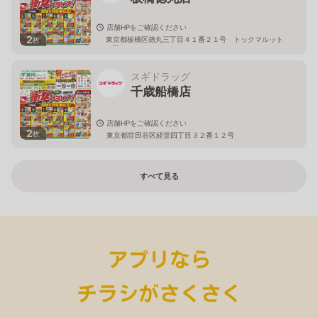
店舗HPをご確認ください
2
東京都板橋区徳丸三丁目４１番２１号 トックマルット
枚
１階
スギドラッグ
千歳船橋店
店舗HPをご確認ください
2
枚
東京都世田谷区経堂四丁目３２番１２号
すべて見る