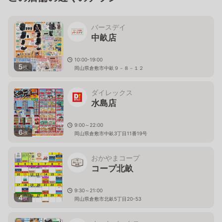
バースデイ
中畝店
10:00-19:00
5
枚
岡山県倉敷市中畝９－８－１２
ダイレックス
水島店
9:00～22:00
6
枚
岡山県倉敷市中畝3丁目11番19号
おかやまコープ
コープ北畝
9:30～21:00
4
枚
岡山県倉敷市北畝5丁目20-53