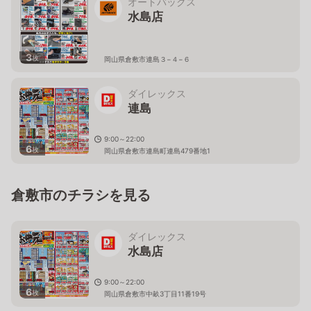
オートバックス
水島店
3
枚
岡山県倉敷市連島３−４−６
ダイレックス
連島
9:00～22:00
6
枚
岡山県倉敷市連島町連島479番地1
倉敷市のチラシを見る
ダイレックス
水島店
9:00～22:00
6
枚
岡山県倉敷市中畝3丁目11番19号