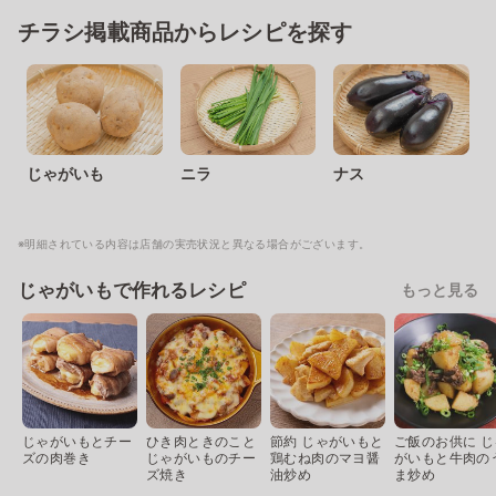
チラシ掲載商品からレシピを探す
じゃがいも
ニラ
ナス
※明細されている内容は店舗の実売状況と異なる場合がございます。
じゃがいもで作れるレシピ
もっと見る
じゃがいもとチー
ひき肉ときのこと
節約 じゃがいもと
ご飯のお供に じ
ズの肉巻き
じゃがいものチー
鶏むね肉のマヨ醤
がいもと牛肉の
ズ焼き
油炒め
ま炒め