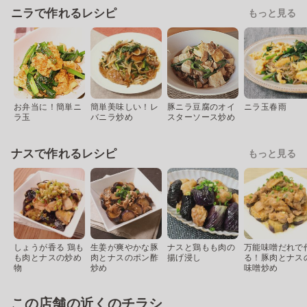
ニラで作れるレシピ
もっと見る
お弁当に！簡単ニ
簡単美味しい！レ
豚ニラ豆腐のオイ
ニラ玉春雨
ラ玉
バニラ炒め
スターソース炒め
ナスで作れるレシピ
もっと見る
しょうが香る 鶏も
生姜が爽やかな豚
ナスと鶏もも肉の
万能味噌だれで
も肉とナスの炒め
肉とナスのポン酢
揚げ浸し
る！豚肉とナス
物
炒め
味噌炒め
この店舗の近くのチラシ