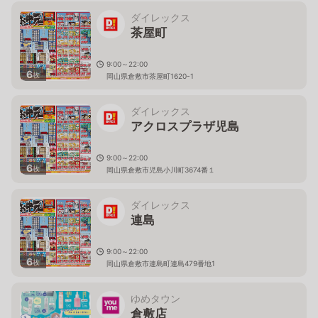
ダイレックス
茶屋町
9:00～22:00
6
枚
岡山県倉敷市茶屋町1620-1
ダイレックス
アクロスプラザ児島
9:00～22:00
6
枚
岡山県倉敷市児島小川町3674番１
ダイレックス
連島
9:00～22:00
6
枚
岡山県倉敷市連島町連島479番地1
ゆめタウン
倉敷店