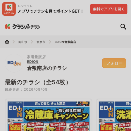
岡山県
倉敷市
EDION 倉敷南店
家電量販店
EDION
フォロー
倉敷南店のチラシ
最新のチラシ（全54枚）
最終更新：2026/08/08