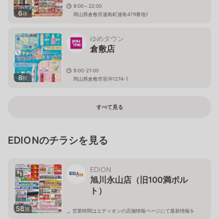
9:00～22:00
6
枚
岡山県倉敷市連島町連島479番地1
ゆめタウン
倉敷店
9:00-21:00
8
枚
岡山県倉敷市笹沖1274-1
すべて見る
EDIONのチラシを見る
EDION
旭川永山店（旧100満ボル
ト）
56
枚
営業時間はエディオンの店舗情報ページにて最新情報を
ご確認ください。