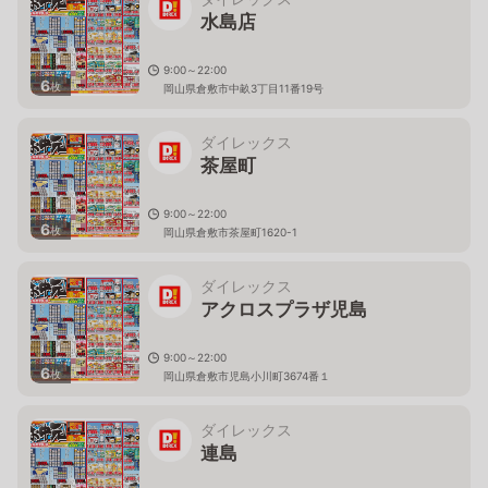
水島店
9:00～22:00
6
枚
岡山県倉敷市中畝3丁目11番19号
ダイレックス
茶屋町
9:00～22:00
6
枚
岡山県倉敷市茶屋町1620-1
ダイレックス
アクロスプラザ児島
9:00～22:00
6
枚
岡山県倉敷市児島小川町3674番１
ダイレックス
連島