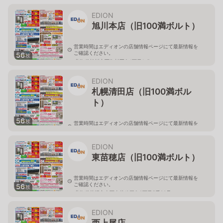
北海道旭川市永山二条3-1-15
EDION
旭川本店（旧100満ボルト）
営業時間はエディオンの店舗情報ページにて最新情報を
ご確認ください。
56
枚
北海道旭川市西御料五条1丁目1-5
EDION
札幌清田店（旧100満ボル
ト）
56
枚
営業時間はエディオンの店舗情報ページにて最新情報を
ご確認ください。
北海道札幌市清田区真栄56
EDION
東苗穂店（旧100満ボルト）
営業時間はエディオンの店舗情報ページにて最新情報を
ご確認ください。
56
枚
北海道札幌市東区東苗穂三条2丁目5番20号
EDION
西上尾店