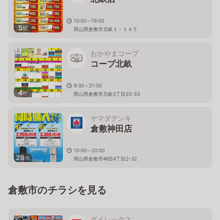
10:00～19:00
5
枚
岡山県倉敷市北畝１－１４５
おかやまコープ
コープ北畝
9:30～21:00
4
枚
岡山県倉敷市北畝5丁目20-53
ヤマダデンキ
倉敷神田店
10:00～20:00
28
枚
岡山県倉敷市神田4丁目2-32
倉敷市のチラシを見る
ダイレックス