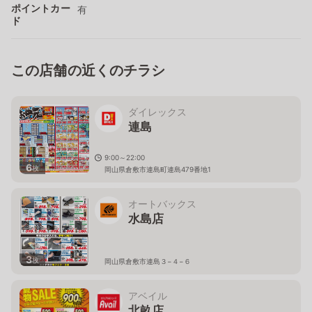
ポイントカー
有
ド
この店舗の近くのチラシ
ダイレックス
連島
9:00～22:00
6
枚
岡山県倉敷市連島町連島479番地1
オートバックス
水島店
3
枚
岡山県倉敷市連島３−４−６
アベイル
北畝店