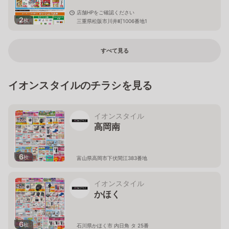
店舗HPをご確認ください
2
枚
三重県松阪市川井町1006番地1
すべて見る
イオンスタイルのチラシを見る
イオンスタイル
高岡南
6
枚
富山県高岡市下伏間江383番地
イオンスタイル
かほく
6
枚
石川県かほく市 内日角 タ 25番