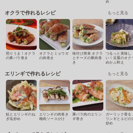
め
オクラで作れるレシピ
もっと見る
照りうま！オクラ
オクラとミョウガ
味付け簡単 オクラ
つるっと美味し
の豚バラ巻き
の肉巻き
とチーズの豚肉巻
い！豆腐のオク
き
めかぶ和え
エリンギで作れるレシピ
もっと見る
鮭とエリンギのね
エリンギの肉巻き
豚バラ肉のエリン
ガーリック香る 
ぎ塩炒め
梅肉ソースがけ
ギ巻き
リンギとエビの
炒め