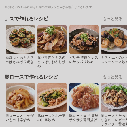
※明細されている内容は店舗の実売状況と異なる場合がございます。
ナスで作れるレシピ
もっと見る
豆腐つくねとナス
豚バラ肉とナスの
ピリ辛 豚肉とナス
ナスとエビのオ
のはさみ照り焼き
さっぱりおろし炒
のサッパリ炒め
スターソース炒
め
豚ロースで作れるレシピ
もっと見る
豚ロースとじゃが
豚ロースと小松菜
豚ロース肉で 簡単
豚ロースとたっ
いもの甘辛炒め
の甘辛炒め
サクサク竜田揚げ
りきのこのガー
ックバター醤油