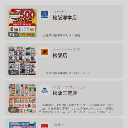
コーナン
松阪塚本店
10
枚
三重県松阪市塚本町４１番地
オートバックス
松阪店
3
枚
三重県松阪市塚本町字上箱１０８−１
リカーマウンテン
松阪三雲店
AM10:00～PM7:00 新型コロナウイルス感染症防止のた
め、営業時間を変更している場合がございます。 最新の
2
枚
営業状況はリカーマウンテン公式サイトをご確認くださ
い。
三重県松阪市久米町字二ツ縄手1028
Joshin