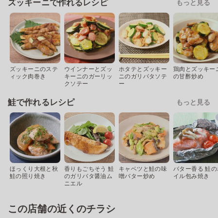
ズッキーニで作れるレシピ
もっと見る
ズッキーニのステ
ウインナーとズッ
ホタテとズッキー
鶏肉とズッキー
ィック肉巻き
キーニのガーリッ
ニのガリバタソテ
の甘酢炒め
クソテー
ー
鮭で作れるレシピ
もっと見る
ほっくり大根と秋
香りもごちそう 鮭
キャベツと鮭の味
バター香る 鮭の
鮭の照り焼き
のガリバタ醤油ム
噌バター炒め
イル包み焼き
ニエル
この店舗の近くのチラシ