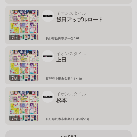
イオンスタイル
飯田アップルロード
7
枚
長野県飯田市鼎一色456
イオンスタイル
上田
7
枚
長野県上田市常田2-12-18
イオンスタイル
松本
7
枚
長野県松本市中央4丁目9番51号
すべて見る