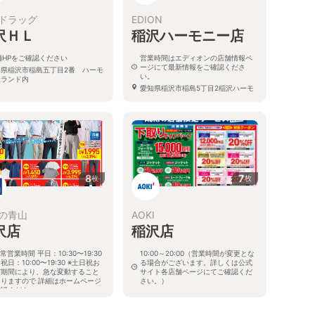
ドラッグ
EDION
沢ＨＬ
稲沢ハーモニー店
舗HPをご確認ください
営業時間はエディオンの店舗情報ペ
ージにて最新情報をご確認くださ
知県稲沢市稲島五丁目2番 ハーモ
い。
ーランド内
愛知県稲沢市稲島5丁目2稲沢ハーモ
ニーランド内
8
7
枚
枚
の青山
AOKI
沢店
稲沢店
常営業時間 平日：10:30〜19:30
10:00～20:00（営業時間が変更とな
祝日：10:00〜19:30 ※土日祝お
る場合がございます。詳しくは公式
び期間により、急な変動すること
サイト各店舗ページにてご確認くだ
ありますので 詳細はホームページ
さい。）
確認ください
愛知県稲沢市朝府町14-1
知県稲沢市天池遠松町105番地の1