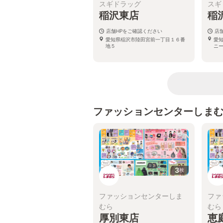
スギドラッグ
スギ
稲沢東店
稲
店舗HPをご確認ください
店
愛知県稲沢市陸田宮前一丁目１６番
愛
地５
ニ
ファッションセンターしま
3
枚
ファッションセンターしま
ファ
むら
むら
厚別東店
恵