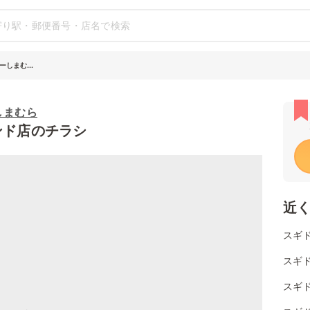
しまむ...
しまむら
ンド店のチラシ
近
スギ
スギ
スギ