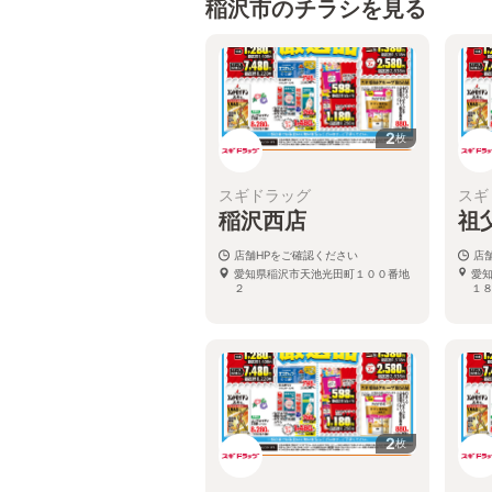
稲沢市のチラシを見る
2
枚
スギドラッグ
スギ
稲沢西店
祖
店舗HPをご確認ください
店
愛知県稲沢市天池光田町１００番地
愛
２
１
2
枚