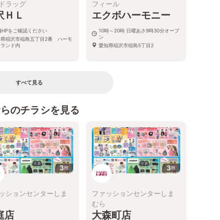
ドラッグ
フィール
沢ＨＬ
エクボハーモニー
舗HPをご確認ください
10時～20時 日曜あさ9時30分オープ
ン
知県稲沢市稲島五丁目2番 ハーモ
ーランド内
愛知県稲沢市稲島5丁目2
すべて見る
むらのチラシを見る
3
3
枚
枚
ッションセンターしま
ファッションセンターしま
むら
庭店
大森町店