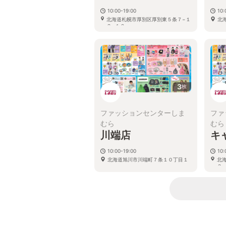
10:00-19:00
10:
北海道札幌市厚別区厚別東５条７−１
北
２−１０
3
枚
ファッションセンターしま
ファ
むら
むら
川端店
キ
10:00-19:00
10:
北海道旭川市川端町７条１０丁目１
北
３−