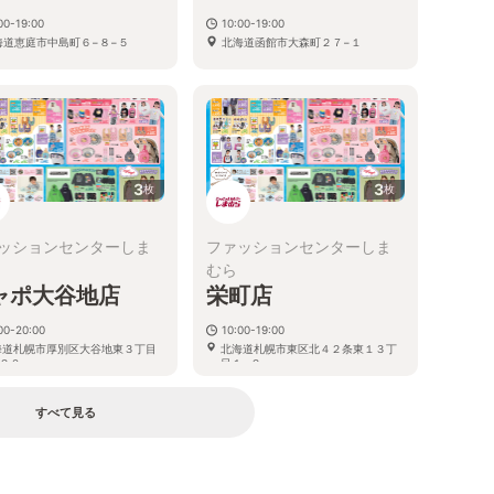
00-19:00
10:00-19:00
海道恵庭市中島町６−８−５
北海道函館市大森町２７−１
3
3
枚
枚
ッションセンターしま
ファッションセンターしま
むら
ャポ大谷地店
栄町店
00-20:00
10:00-19:00
海道札幌市厚別区大谷地東３丁目
北海道札幌市東区北４２条東１３丁
２０
目１−２
すべて見る