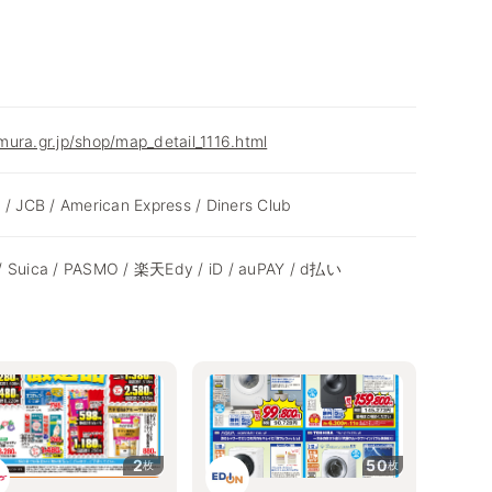
ura.gr.jp/shop/map_detail_1116.html
 / JCB / American Express / Diners Club
/ Suica / PASMO / 楽天Edy / iD / auPAY / d払い
2
50
枚
枚