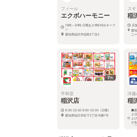
フィール
スギ
エクボハーモニー
稲
10時～20時 日曜あさ9時30分オープ
店
ン
愛
愛知県稲沢市稲島5丁目2
ニ
7
枚
平和堂
洋服
稲沢店
稲
9:30-22:00 9:00-22:00（日曜）
■通
土日
愛知県稲沢市松下2丁目16番1号
よ
が
を
愛