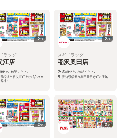
2
2
枚
枚
ドラッグ
スギドラッグ
父江店
稲沢奥田店
舗HPをご確認ください
店舗HPをご確認ください
知県稲沢市祖父江町上牧戌亥出８
愛知県稲沢市奥田天目寺町８番地
８番地１
2
2
枚
枚