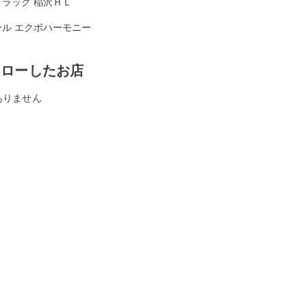
ドラッグ 稲沢ＨＬ
ール エクボハーモニー
ォローしたお店
ありません