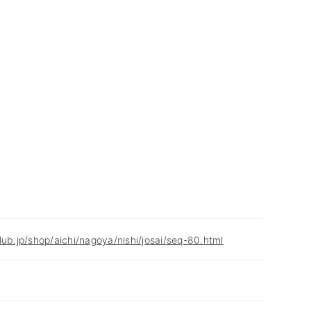
lub.jp/shop/aichi/nagoya/nishi/josai/seq-80.html