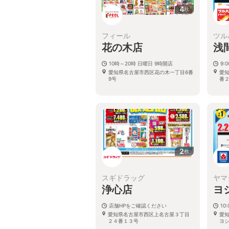
4
枚
フィール
ツル
花の木店
浅
10時～20時 日曜日 9時開店
9:
愛知県名古屋市西区花の木一丁目6番
愛
9号
番
2
枚
スギドラッグ
ヤマ
浄心店
ヨ
店舗HPをご確認ください
10:
愛知県名古屋市西区上名古屋３丁目
愛知
２４番１３号
ヨシ