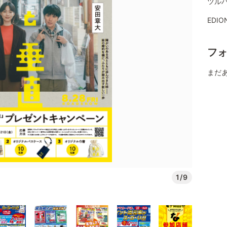
ツル
EDI
フ
まだ
1/9