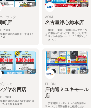
16
7
枚
枚
ハドラッグ
AOKI
間町店
名古屋浄心総本店
00〜23:00
10:00～20:00（営業時間が変更とな
る場合がございます。詳しくは公式
知県名古屋市西区幅下１丁目１１
サイト各店舗ページにてご確認くだ
２０号
さい。）
愛知県名古屋市西区上名古屋3-25-
28
26
50
枚
枚
ダデンキ
EDION
シヅヤ名西店
庄内通ミユキモール
店
00～21:00
県名古屋市西区名西2丁目33-8
営業時間はエディオンの店舗情報ペ
ヅヤ名古屋名西店3F
ージにて最新情報をご確認くださ