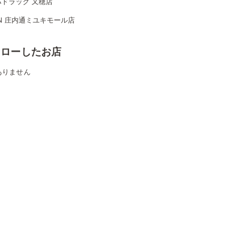
ハドラッグ 又穂店
ON 庄内通ミユキモール店
ォローしたお店
ありません