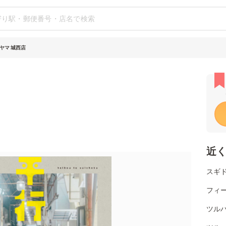
ヤマ 城西店
近
スギド
フィー
ツル