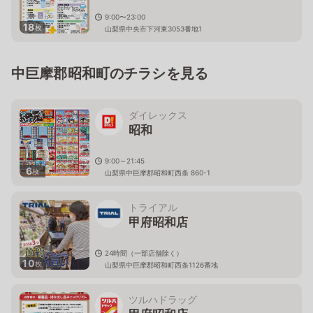
9:00〜23:00
18
枚
山梨県中央市下河東3053番地1
中巨摩郡昭和町のチラシを見る
ダイレックス
昭和
9:00～21:45
6
枚
山梨県中巨摩郡昭和町西条 860-1
トライアル
甲府昭和店
24時間（一部店舗除く）
10
枚
山梨県中巨摩郡昭和町西条1126番地
ツルハドラッグ