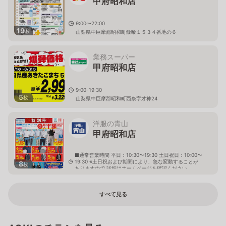
甲府昭和店
9:00〜22:00
19
枚
山梨県中巨摩郡昭和町飯喰１５３４番地の６
業務スーパー
甲府昭和店
9:00-19:30
5
枚
山梨県中巨摩郡昭和町西条字才神24
洋服の青山
甲府昭和店
■通常営業時間 平日：10:30〜19:30 土日祝日：10:00〜
19:30 ※土日祝および期間により、急な変動することが
8
枚
ありますので 詳細はホームページを確認ください
山梨県中巨摩郡昭和町飯喰336番1
すべて見る