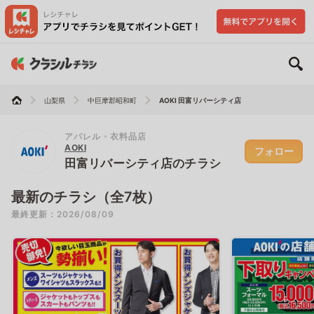
山梨県
中巨摩郡昭和町
AOKI 田富リバーシティ店
アパレル・衣料品店
AOKI
フォロー
田富リバーシティ店のチラシ
最新のチラシ（全7枚）
最終更新：2026/08/09