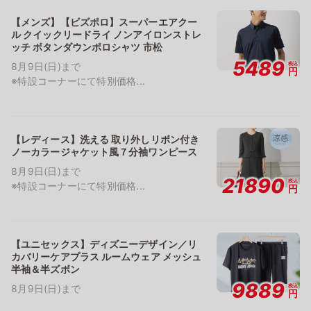
【メンズ】【ビズポロ】スーパーエアクー
ル クイックリードライ ノンアイロンストレ
ッチ ボタンダウンポロシャツ 市松
5489
税込
8月9日(日)まで
円
※特設コーナーにて特別価格...
【レディース】洗える 取り外しリボン付き
ノーカラージャケット風７分袖ワンピース
8月9日(日)まで
21890
税込
※特設コーナーにて特別価格...
円
【ユニセックス】ディズニーデザイン／リ
カバリーケアプラス ルームウェア メッシュ
半袖＆半ズボン
9889
税込
8月9日(日)まで
円