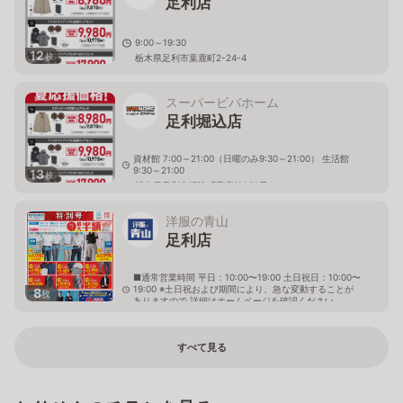
足利店
9:00～19:30
12
枚
栃木県足利市葉鹿町2-24-4
スーパービバホーム
足利堀込店
資材館 7:00～21:00（日曜のみ9:30～21:00） 生活館
9:30～21:00
13
枚
栃木県足利市堀込町字宮前250番1
洋服の青山
足利店
■通常営業時間 平日：10:00〜19:00 土日祝日：10:00〜
19:00 ※土日祝および期間により、急な変動することが
8
枚
ありますので 詳細はホームページを確認ください
栃木県足利市芳町46番地1
すべて見る