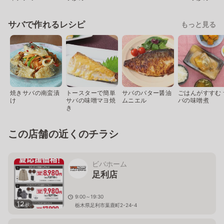
サバで作れるレシピ
もっと見る
焼きサバの南蛮漬
トースターで簡単
サバのバター醤油
ごはんがすすむ 
け
サバの味噌マヨ焼
ムニエル
バの味噌煮
き
この店舗の近くのチラシ
ビバホーム
足利店
9:00～19:30
12
枚
栃木県足利市葉鹿町2-24-4