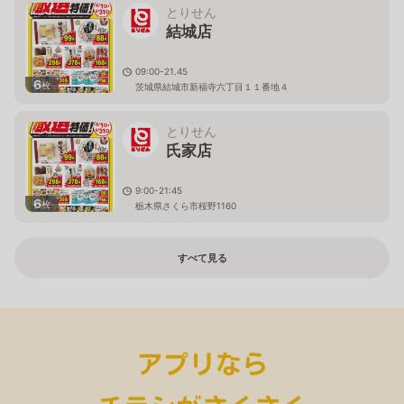
とりせん
結城店
09:00-21.45
6
枚
茨城県結城市新福寺六丁目１１番地４
とりせん
氏家店
9:00-21:45
6
枚
栃木県さくら市桜野1160
すべて見る