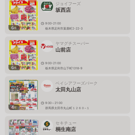
ジョイフーズ
坂西店
9:00-21:00
6
枚
栃木県足利市葉鹿町2-22-3
ヤマグチスーパー
山前店
9:00-21:00
6
枚
栃木県足利市山下町1318-9
ベイシアフーズパーク
太田丸山店
9:30～21:00
4
枚
群馬県太田市丸山町１２６０−１
セキチュー
桐生南店