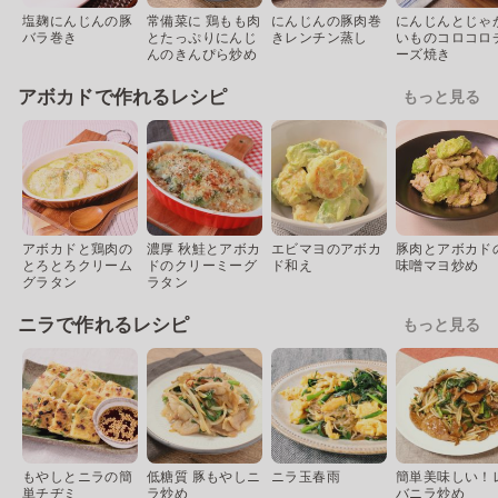
塩麹にんじんの豚
常備菜に 鶏もも肉
にんじんの豚肉巻
にんじんとじゃ
バラ巻き
とたっぷりにんじ
きレンチン蒸し
いものコロコロ
んのきんぴら炒め
ーズ焼き
アボカドで作れるレシピ
もっと見る
アボカドと鶏肉の
濃厚 秋鮭とアボカ
エビマヨのアボカ
豚肉とアボカド
とろとろクリーム
ドのクリーミーグ
ド和え
味噌マヨ炒め
グラタン
ラタン
ニラで作れるレシピ
もっと見る
もやしとニラの簡
低糖質 豚もやしニ
ニラ玉春雨
簡単美味しい！
単チヂミ
ラ炒め
バニラ炒め