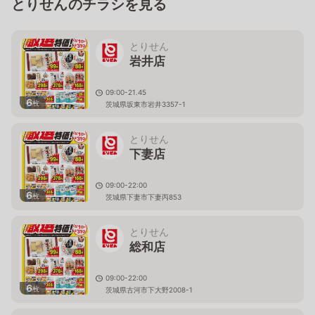
とりせんのチラシを見る
とりせん
岩井店
09:00-21.45
6
枚
茨城県坂東市岩井3357-1
とりせん
下妻店
09:00-22:00
6
枚
茨城県下妻市下妻丙853
とりせん
総和店
09:00-22:00
6
枚
茨城県古河市下大野2008-1