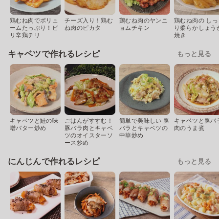
鶏むね肉でボリュ
チーズ入り！鶏む
鶏むね肉のヤンニ
鶏むね肉の しっ
ームたっぷり！ピ
ね肉のピカタ
ョムチキン
り柔らかしょう
リ辛鶏チリ
焼き
キャベツで作れるレシピ
もっと見る
キャベツと鮭の味
ごはんがすすむ！
簡単で美味しい 豚
キャベツと豚バ
噌バター炒め
豚バラ肉とキャベ
バラとキャベツの
肉のうま煮
ツのオイスターソ
中華炒め
ース炒め
にんじんで作れるレシピ
もっと見る