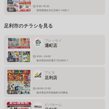
9:00-19:30
5
枚
群馬県桐生市広沢町5-1438-1
足利市のチラシを見る
フレッセイ
通町店
9:00～24:00
2
枚
栃木県足利市通3丁目2600-1
アピタ
足利店
09:00-21:00
3
枚
栃木県足利市朝倉町245番地
ビバホーム