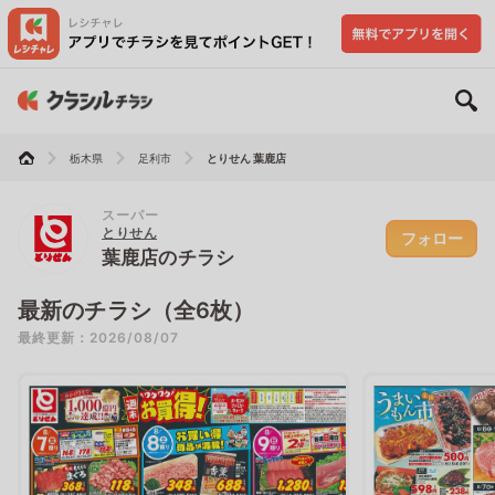
栃木県
足利市
とりせん 葉鹿店
スーパー
とりせん
フォロー
葉鹿店のチラシ
最新のチラシ（全6枚）
最終更新：2026/08/07