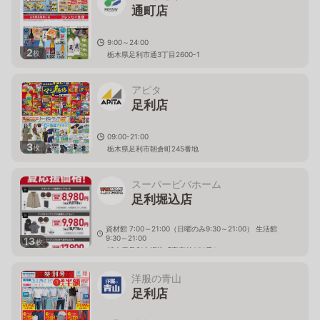
通町店
9:00～24:00
2
枚
栃木県足利市通3丁目2600-1
アピタ
足利店
09:00-21:00
3
枚
栃木県足利市朝倉町245番地
スーパービバホーム
足利堀込店
資材館 7:00～21:00（日曜のみ9:30～21:00） 生活館
9:30～21:00
13
枚
栃木県足利市堀込町字宮前250番1
洋服の青山
足利店