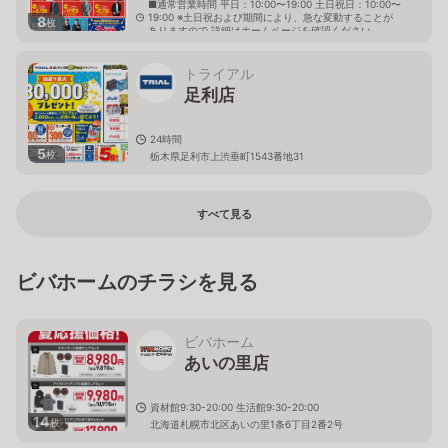
■通常営業時間 平日：10:00〜19:00 土日祝日：10:00〜
19:00 ※土日祝および期間により、急な変動することが
8
枚
ありますので 詳細はホームページを確認ください
栃木県足利市芳町46番地1
トライアル
足利店
24時間
5
枚
栃木県足利市上渋垂町1543番地31
すべて見る
ビバホームのチラシを見る
ビバホーム
あいの里店
資材館9:30-20:00 生活館9:30-20:00
14
枚
北海道札幌市北区あいの里1条6丁目2番2号