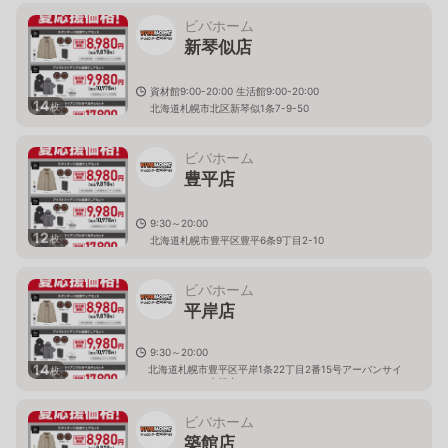
ビバホーム
新琴似店
資材館9:00-20:00 生活館9:00-20:00
14
枚
北海道札幌市北区新琴似1条7-9-50
ビバホーム
豊平店
9:30～20:00
12
枚
北海道札幌市豊平区豊平6条9丁目2-10
ビバホーム
平岸店
9:30～20:00
14
北海道札幌市豊平区平岸1条22丁目2番15号アーバンサイ
枚
トミュンヘン大橋内
ビバホーム
築館店