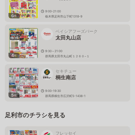
9:00-21:00
6
枚
栃木県足利市山下町1318-9
ベイシアフーズパーク
太田丸山店
9:30～21:00
4
枚
群馬県太田市丸山町１２６０−１
セキチュー
桐生南店
9:00-19:30
5
枚
群馬県桐生市広沢町5-1438-1
足利市のチラシを見る
フレッセイ