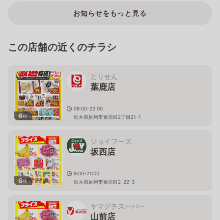
お知らせをもっと見る
この店舗の近くのチラシ
とりせん
葉鹿店
09:00-22:00
6
枚
栃木県足利市葉鹿町2丁目21-1
ジョイフーズ
坂西店
9:00-21:00
6
枚
栃木県足利市葉鹿町2-22-3
ヤマグチスーパー
山前店