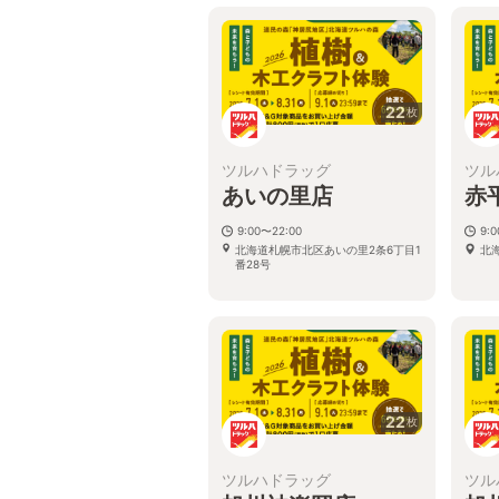
22
枚
ツルハドラッグ
ツル
あいの里店
赤
9:00〜22:00
9:
北海道札幌市北区あいの里2条6丁目1
北
番28号
22
枚
ツルハドラッグ
ツル