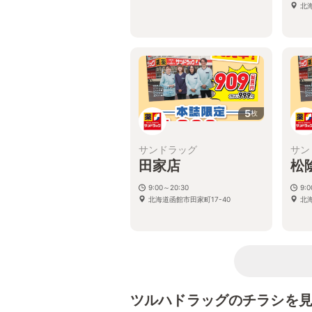
北海
5
枚
サンドラッグ
サン
田家店
松
9:00～20:30
9:
北海道函館市田家町17-40
北
ツルハドラッグのチラシを