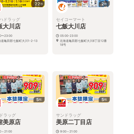
22
2
枚
枚
ハドラッグ
セイコーマート
飯大川店
七飯大川店
00〜23:00
05:00-23:00
道亀田郡七飯町大川1-2-13
北海道亀田郡七飯町大川8丁目12番
18号
5
5
枚
枚
ドラッグ
サンドラッグ
館美原店
美原二丁目店
30～21:00
9:00～21:00