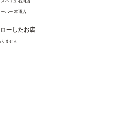
クスバリュ 石川店
ーパー 本通店
ォローしたお店
ありません