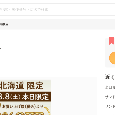
館桔梗店
シ
近
全日
サン
サン