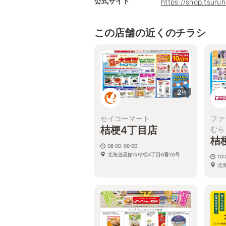
公式サイト
https://shop.tsuru
この店舗の近くのチラシ
2
枚
セイコーマート
ファ
桔梗4丁目店
むら
桔
06:00-00:00
北海道函館市桔梗4丁目6番26号
10:
北