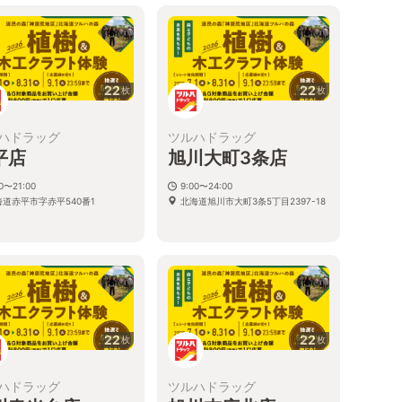
22
22
枚
枚
ハドラッグ
ツルハドラッグ
平店
旭川大町3条店
00〜21:00
9:00〜24:00
海道赤平市字赤平540番1
北海道旭川市大町3条5丁目2397-18
22
22
枚
枚
ハドラッグ
ツルハドラッグ