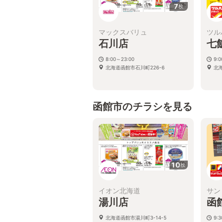
7
枚
マックスバリュ
ツル
石川店
七
8:00～23:00
9:
北海道函館市石川町226-6
北海
函館市のチラシを見る
10
枚
イオン北海道
サン
湯川店
函
北海道函館市湯川町3-14-5
9: