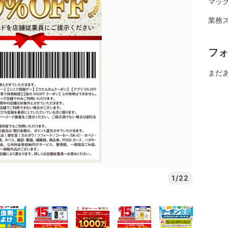
マッ
業務ス
フ
まだ
1/22