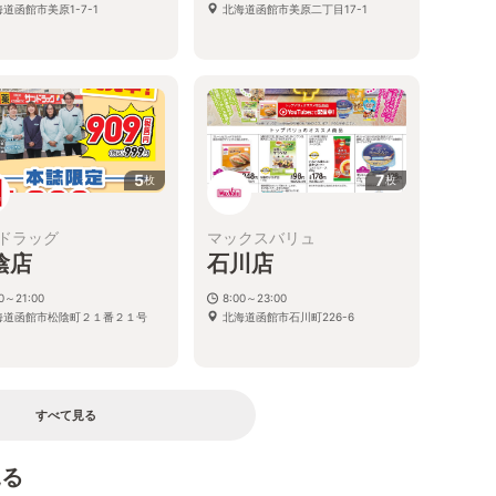
道函館市美原1-7-1
北海道函館市美原二丁目17-1
5
7
枚
枚
ドラッグ
マックスバリュ
陰店
石川店
00～21:00
8:00～23:00
海道函館市松陰町２１番２１号
北海道函館市石川町226-6
すべて見る
見る