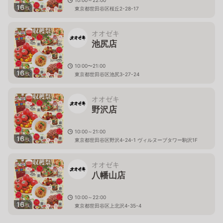
16
枚
東京都世田谷区桜丘2-28-17
オオゼキ
池尻店
10:00〜21:00
16
枚
東京都世田谷区池尻3-27-24
オオゼキ
野沢店
10:00～21:00
16
枚
東京都世田谷区野沢4-24-1 ヴィルヌーブタワー駒沢1F
オオゼキ
八幡山店
10:00～22:00
16
枚
東京都世田谷区上北沢4-35-4