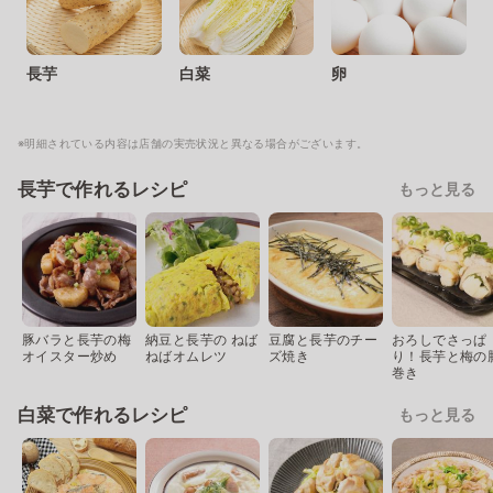
長芋
白菜
卵
※明細されている内容は店舗の実売状況と異なる場合がございます。
長芋で作れるレシピ
もっと見る
豚バラと長芋の梅
納豆と長芋の ねば
豆腐と長芋のチー
おろしでさっぱ
オイスター炒め
ねばオムレツ
ズ焼き
り！長芋と梅の
巻き
白菜で作れるレシピ
もっと見る