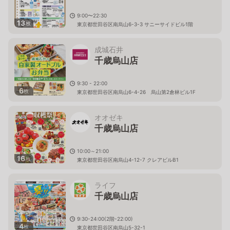
9:00〜22:30
13
枚
東京都世田谷区南烏山6-3-3 サニーサイドビル1階
成城石井
千歳烏山店
9:30 - 22:00
6
枚
東京都世田谷区南烏山6-4-26 烏山第2倉林ビル1F
オオゼキ
千歳烏山店
10:00～21:00
16
枚
東京都世田谷区南烏山4-12-7 クレアビルB1
ライフ
千歳烏山店
9:30-24:00(2階-22:00)
4
枚
東京都世田谷区南烏山5-32-1