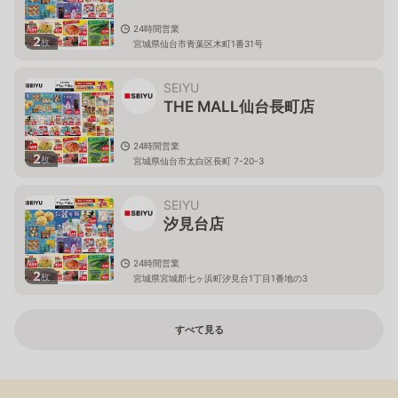
24時間営業
2
枚
宮城県仙台市青葉区木町1番31号
SEIYU
THE MALL仙台長町店
24時間営業
2
枚
宮城県仙台市太白区長町 7-20-3
SEIYU
汐見台店
24時間営業
2
枚
宮城県宮城郡七ヶ浜町汐見台1丁目1番地の3
すべて見る