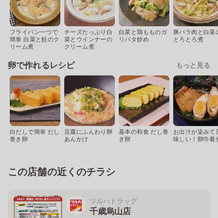
フライパン一つで
チーズたっぷり白
白菜と鶏もものガ
豚バラ肉と白菜
簡単 白菜と鮭のク
菜とウインナーの
リバタ炒め
とろとろ煮
リーム煮
クリーム煮
卵で作れるレシピ
もっと見る
白だしで簡単 だし
豆腐にふんわり卵
基本の和食 だし巻
お出汁が染みて
巻き卵
あんかけ
き卵
味しい！卵巾着
この店舗の近くのチラシ
ツルハドラッグ
千歳烏山店