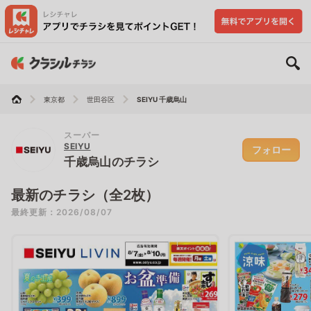
東京都
世田谷区
SEIYU 千歳烏山
スーパー
SEIYU
フォロー
千歳烏山のチラシ
最新のチラシ（全2枚）
最終更新：2026/08/07