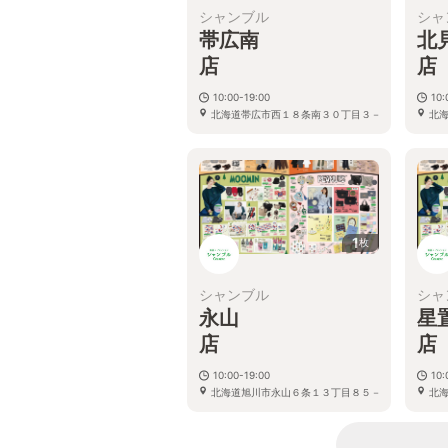
シャンブル
シャ
帯広南
北
10:00-19:00
10:
北海道帯広市西１８条南３０丁目３－
北
１
1
枚
シャンブル
シャ
永山
星
10:00-19:00
10:
北海道旭川市永山６条１３丁目８５－
北
３