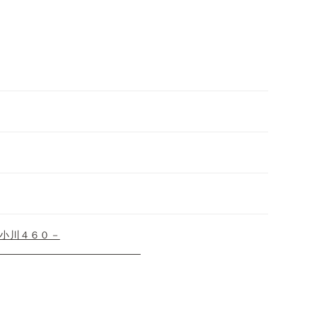
ブル 小川店
小川４６０－
９