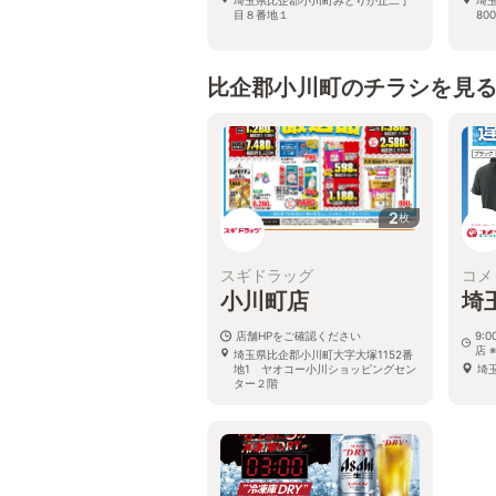
目８番地１
800
比企郡小川町のチラシを見
2
枚
スギドラッグ
コメ
小川町店
埼
店舗HPをご確認ください
9:
店 
埼玉県比企郡小川町大字大塚1152番
地1 ヤオコー小川ショッピングセン
埼
ター２階