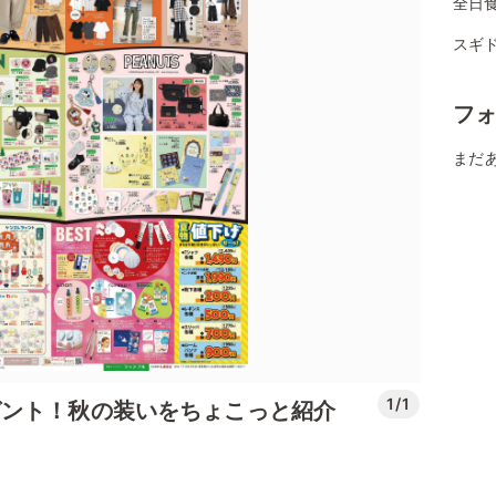
全日
スギ
フ
まだ
1/1
ゼント！秋の装いをちょこっと紹介