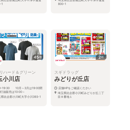
-1
800-1
る
45
2
枚
枚
リハード＆グリーン
スギドラッグ
玉小川店
みどりが丘店
00-19:30 10月～3月は19:00閉
店舗HPをご確認ください
※灯油販売は10:00～
埼玉県比企郡小川町みどりが丘二丁
玉県比企郡小川町大字小川393-1
目８番地１