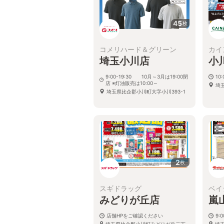
45
枚
コメリハード＆グリーン
カイ
埼玉小川店
小
9:00-19:30 10月～3月は19:00閉
10:
店 ※灯油販売は10:00～
埼
埼玉県比企郡小川町大字小川393-1
2
枚
スギドラッグ
ベイ
みどりが丘店
嵐
店舗HPをご確認ください
9:0
埼玉県比企郡小川町みどりが丘二丁
埼