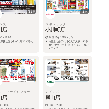
38
2
枚
枚
ンズ
スギドラッグ
川店
小川町店
00～19:00
店舗HPをご確認ください
玉県比企郡小川町大塚1280番地
埼玉県比企郡小川町大字大塚1152番
地1 ヤオコー小川ショッピングセン
ター２階
4
48
枚
枚
シアフードセンター
カインズ
山店
嵐山店
0~20:00
9:30～20:00
玉県比企郡嵐山町大字平澤字遠道
埼玉県比企郡嵐山町大字平澤字遠道