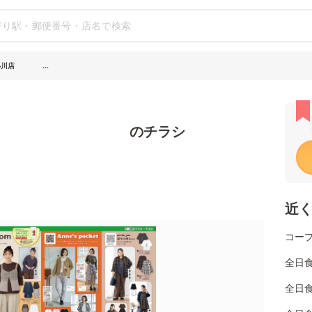
小川店 ...
 のチラシ
近
コー
全日
全日