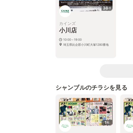
38
枚
カインズ
小川店
10:00～19:00
埼玉県比企郡小川町大塚1280番地
シャンブルのチラシを見る
1
枚