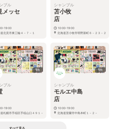
ンブル
シャンブル
見メッセ
苫小牧
店
店
00-19:00
10:00-19:00
海道北見市東三輪４－７－１
北海道苫小牧市明野新町６－２３－２
７
６
1
1
枚
枚
ンブル
シャンブル
置
モルエ中島
店
店
00-19:00
10:00-19:00
海道札幌市手稲区手稲山口４９１－
北海道室蘭市中島本町１－２－
１
４
すべて見る