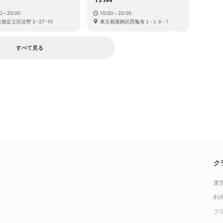
30～20:00
10:00～20:00
都足立区佐野２-27-10
東京都葛飾区西亀有１-１６-７
すべて見る
ク
運
利
プ