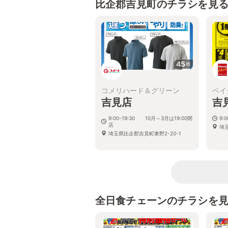
比企郡吉見町のチラシを見
45
枚
コメリハード＆グリーン
ベイ
吉見店
吉
9:00-19:30 10月～3月は19:00閉
9:0
店
埼
埼玉県比企郡吉見町東野2-20-1
全日食チェーンのチラシを