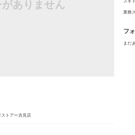
シがありません
スギ
業務
フ
まだ
村ストアー吉見店