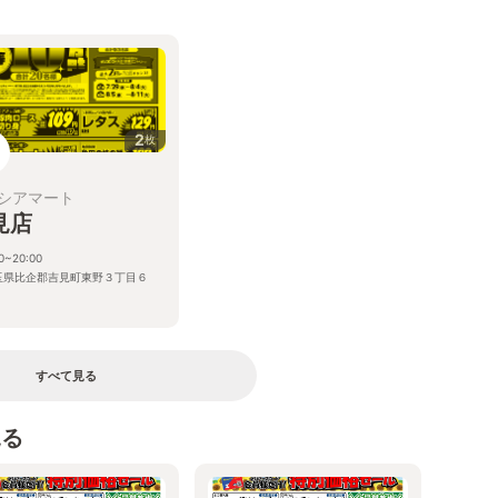
る
2
枚
シアマート
見店
0~20:00
玉県比企郡吉見町東野３丁目６
すべて見る
見る