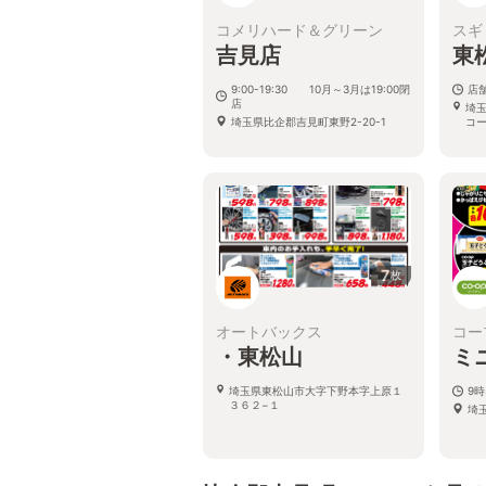
コメリハード＆グリーン
スギ
吉見店
東
9:00-19:30 10月～3月は19:00閉
店
店
埼玉
埼玉県比企郡吉見町東野2-20-1
コ
7
枚
オートバックス
コー
・東松山
ミ
埼玉県東松山市大字下野本字上原１
9時
３６２−１
埼