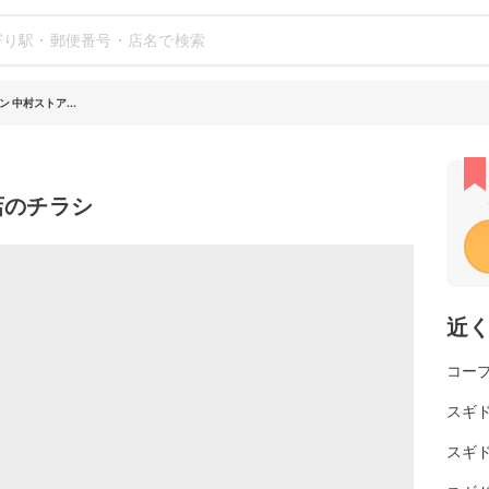
 中村ストア...
店のチラシ
近
コー
スギ
スギ