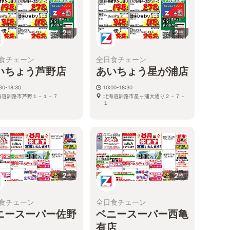
2
2
枚
枚
食チェーン
全日食チェーン
いちょう芦野店
あいちょう星が浦店
30-18:30
10:00-18:30
海道釧路市芦野１－１－７
北海道釧路市星ヶ浦大通り２－７－
１
2
2
枚
枚
食チェーン
全日食チェーン
ニースーパー佐野
ベニースーパー西亀
有店