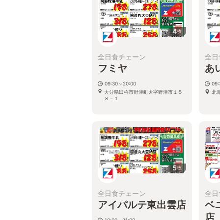
4
枚
全日食チェーン
全日
フミヤ
あ
09:30～20:00
09:
大分県臼杵市野津町大字野津市１５
北
８－１
5
枚
全日食チェーン
全日
アイパルテ東出雲店
ベ
店
10:00～21:00