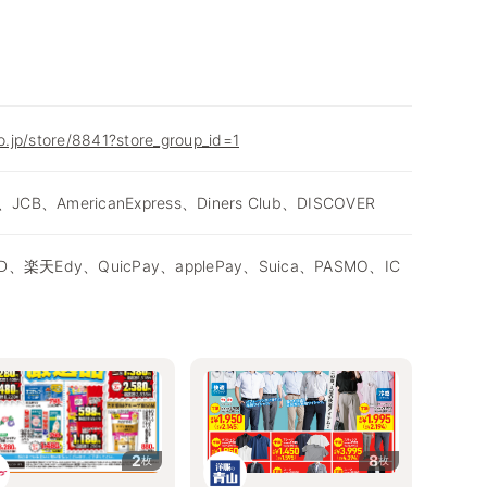
co.jp/store/8841?store_group_id=1
、JCB、AmericanExpress、Diners Club、DISCOVER
D、楽天Edy、QuicPay、applePay、Suica、PASMO、IC
2
8
枚
枚