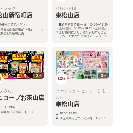
ドラッグ
洋服の青山
松山新宿町店
東松山店
舗HPをご確認ください
■通常営業時間 平日：10:00〜19:30
土日祝日：10:00〜19:30 ※土日祝お
県東松山市新宿町17番地1 ヤオ
よび期間により、急な変動すること
ー東松山新宿町店内
がありますので 詳細はホームページ
を確認ください
埼玉県東松山市六反町15番6
2
3
枚
枚
プみらい
ファッションセンターしま
ニコープお茶山店
むら
東松山店
30分～20時
玉県東松山市御茶山町5-8
10:00-19:00
埼玉県東松山市小松原町１７−２２