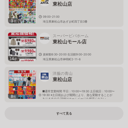
東松山店
09:00-21:00
3
枚
埼玉県東松山市あずま町四丁目3番
スーパービバホーム
東松山モール店
資材館6:30-20:00 生活館9:00-20:00
14
枚
埼玉県東松山市神明町2-11-6
洋服の青山
東松山店
■通常営業時間 平日：10:00〜19:30 土日祝日：10:00〜
19:30 ※土日祝および期間により、急な変動することが
8
枚
ありますので 詳細はホームページを確認ください
埼玉県東松山市六反町15番6
すべて見る