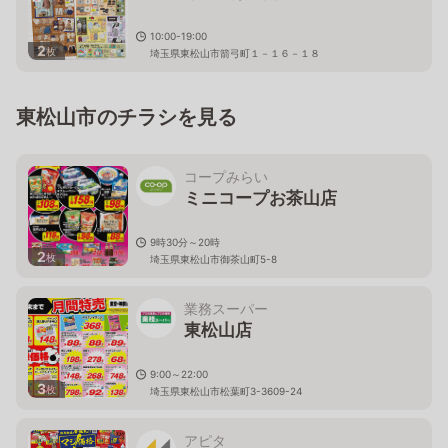
10:00-19:00
2
枚
埼玉県東松山市箭弓町１－１６－１８
東松山市のチラシを見る
コープみらい
ミニコープお茶山店
9時30分～20時
2
枚
埼玉県東松山市御茶山町5-8
業務スーパー
東松山店
9:00～22:00
3
枚
埼玉県東松山市松葉町3-3609-24
アピタ