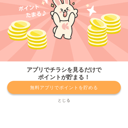
今すぐアプリをダウンロードする
アプリでチラシを見るだけで
ポイントが貯まる！
無料アプリでポイントを貯める
プライバシーポリシー
利用規約
運営会社
サービスに関してのお問い合わせ
チラシ掲載をお考えの方
とじる
Copyright© Kurashiru, Inc. All Rights Reserved.