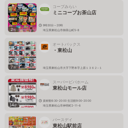
コープみらい
ミニコープお茶山店
9時30分～20時
2
枚
埼玉県東松山市御茶山町5-8
オートバックス
・東松山
7
枚
埼玉県東松山市大字下野本字上原１３６２−１
スーパービバホーム
東松山モール店
資材館6:30-20:00 生活館9:00-20:00
14
枚
埼玉県東松山市神明町2-11-6
バースデイ
東松山駅前店