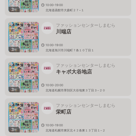
10:00-19:00
3
枚
北海道函館市大森町２７−１
ファッションセンターしまむら
川端店
10:00-19:00
3
枚
北海道旭川市川端町７条１０丁目１
ファッションセンターしまむら
キャポ大谷地店
10:00-20:00
3
枚
北海道札幌市厚別区大谷地東３丁目３−２０
ファッションセンターしまむら
栄町店
10:00-19:00
3
枚
北海道札幌市東区北４２条東１３丁目１−２