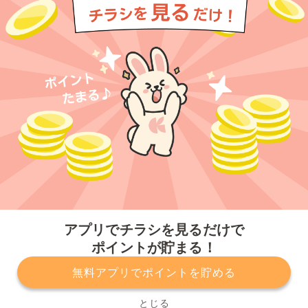
今すぐアプリをダウンロードする
アプリでチラシを見るだけで
ポイントが貯まる！
無料アプリでポイントを貯める
プライバシーポリシー
利用規約
運営会社
サービスに関してのお問い合わせ
チラシ掲載をお考えの方
とじる