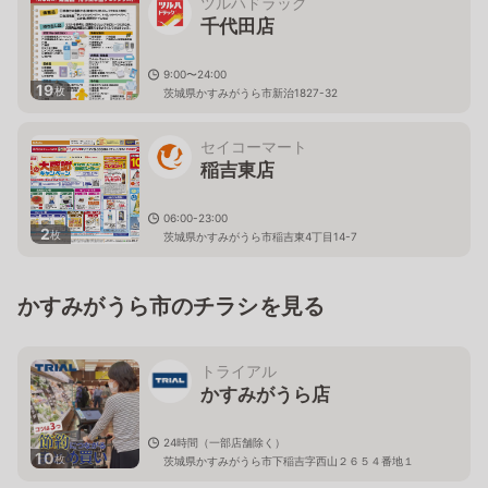
ツルハドラッグ
千代田店
9:00〜24:00
19
枚
茨城県かすみがうら市新治1827-32
セイコーマート
稲吉東店
06:00-23:00
2
枚
茨城県かすみがうら市稲吉東4丁目14-7
かすみがうら市のチラシを見る
トライアル
かすみがうら店
24時間（一部店舗除く）
10
枚
茨城県かすみがうら市下稲吉字西山２６５４番地１