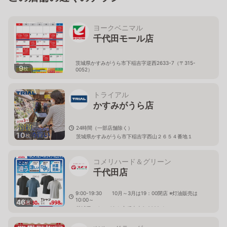
ヨークベニマル
千代田モール店
茨城県かすみがうら市下稲吉字逆西2633-7（〒315-
9
枚
0052）
トライアル
かすみがうら店
24時間（一部店舗除く）
10
枚
茨城県かすみがうら市下稲吉字西山２６５４番地１
コメリハード＆グリーン
千代田店
9:00-19:30 10月～3月は19：00閉店 ※灯油販売は
10:00～
46
枚
茨城県かすみがうら市稲吉南3-2082-1