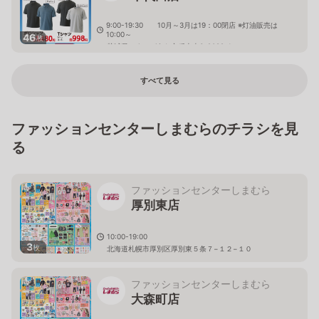
9:00-19:30 10月～3月は19：00閉店 ※灯油販売は
10:00～
46
枚
茨城県かすみがうら市稲吉南3-2082-1
すべて見る
ファッションセンターしまむらのチラシを見
る
ファッションセンターしまむら
厚別東店
10:00-19:00
3
枚
北海道札幌市厚別区厚別東５条７−１２−１０
ファッションセンターしまむら
大森町店