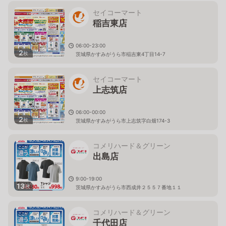
セイコーマート
稲吉東店
06:00-23:00
2
枚
茨城県かすみがうら市稲吉東4丁目14-7
セイコーマート
上志筑店
06:00-00:00
2
枚
茨城県かすみがうら市上志筑字白畑174-3
コメリハード＆グリーン
出島店
9:00-19:00
13
枚
茨城県かすみがうら市西成井２５５７番地１１
コメリハード＆グリーン
千代田店