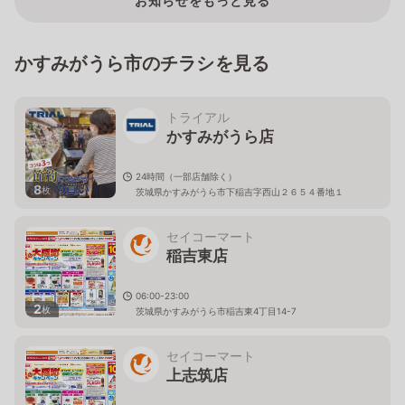
お知らせをもっと見る
かすみがうら市のチラシを見る
トライアル
かすみがうら店
24時間（一部店舗除く）
8
枚
茨城県かすみがうら市下稲吉字西山２６５４番地１
セイコーマート
稲吉東店
06:00-23:00
2
枚
茨城県かすみがうら市稲吉東4丁目14-7
セイコーマート
上志筑店