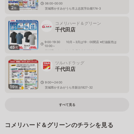
06:00-00:00
2
枚
茨城県かすみがうら市上志筑字白畑174-3
コメリハード＆グリーン
千代田店
9:00-19:30 10月～3月は19：00閉店 ※灯油販売は
10:00～
45
枚
茨城県かすみがうら市稲吉南3-2082-1
ツルハドラッグ
千代田店
9:00〜24:00
19
枚
茨城県かすみがうら市新治1827-32
すべて見る
コメリハード＆グリーンのチラシを見る