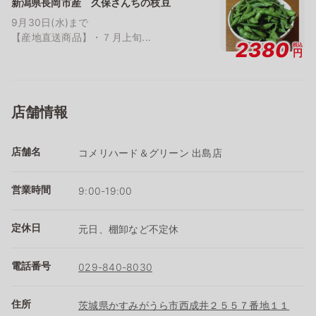
新潟県長岡市産 久保さんちの枝豆
9月30日(水)まで
【産地直送商品】・７月上旬...
2380
税込
円
店舗情報
店舗名
コメリハード＆グリーン 出島店
営業時間
9:00-19:00
定休日
元日、棚卸など不定休
電話番号
029-840-8030
住所
茨城県かすみがうら市西成井２５５７番地１１