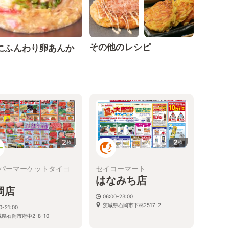
その他のレシピ
にふんわり卵あんか
2
2
枚
枚
パーマーケットタイヨ
セイコーマート
はなみち店
岡店
06:00-23:00
茨城県石岡市下林2517-2
0-21:00
県石岡市府中2-8-10