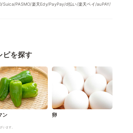
/iD/Suica/PASMO/楽天Edy/PayPay/d払い/楽天ペイ/auPAY/
シピを探す
マン
卵
ざいます。