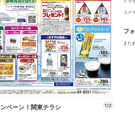
トラ
コメ
フ
まだ
1/2
ャンペーン！関東チラシ