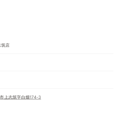
志筑店
上志筑字白畑174-3