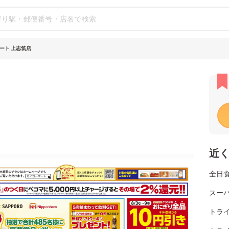
ート 上志筑店
近
全日
スー
トラ