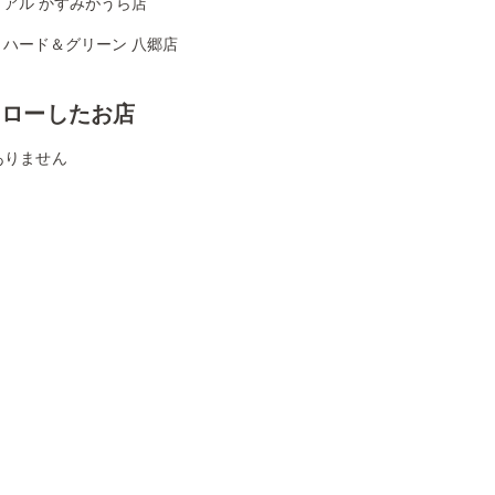
イアル かすみがうら店
リハード＆グリーン 八郷店
ォローしたお店
ありません