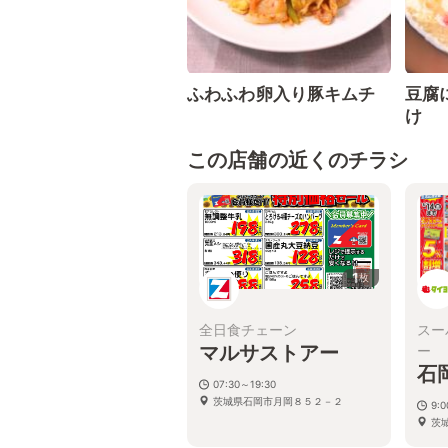
ふわふわ卵入り豚キムチ
豆腐
け
この店舗の近くのチラシ
1
枚
全日食チェーン
スー
マルサストアー
ー
石
07:30～19:30
茨城県石岡市月岡８５２－２
9:0
茨城