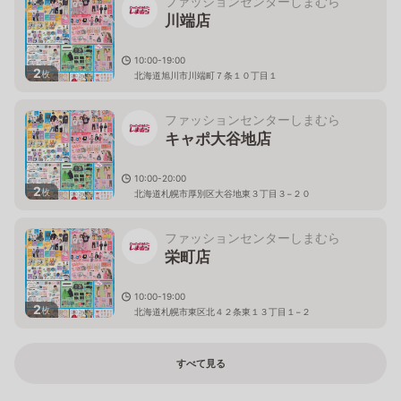
ファッションセンターしまむら
川端店
10:00-19:00
2
枚
北海道旭川市川端町７条１０丁目１
ファッションセンターしまむら
キャポ大谷地店
10:00-20:00
2
枚
北海道札幌市厚別区大谷地東３丁目３−２０
ファッションセンターしまむら
栄町店
10:00-19:00
2
枚
北海道札幌市東区北４２条東１３丁目１−２
すべて見る