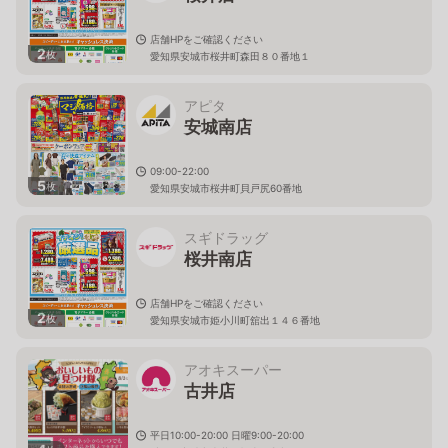
店舗HPをご確認ください
2
枚
愛知県安城市桜井町森田８０番地１
アピタ
安城南店
09:00-22:00
5
枚
愛知県安城市桜井町貝戸尻60番地
スギドラッグ
桜井南店
店舗HPをご確認ください
2
枚
愛知県安城市姫小川町舘出１４６番地
アオキスーパー
古井店
平日10:00-20:00 日曜9:00-20:00