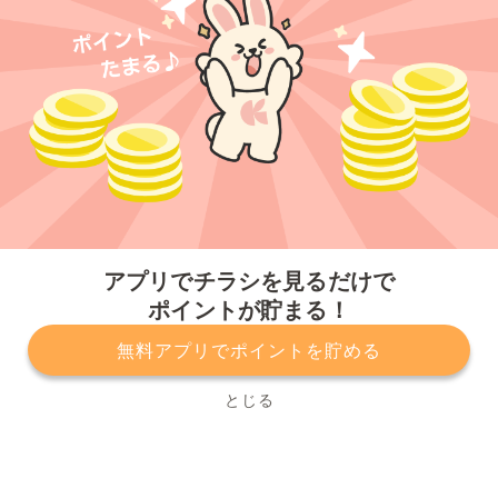
今すぐアプリをダウンロードする
アプリでチラシを見るだけで
ポイントが貯まる！
無料アプリでポイントを貯める
プライバシーポリシー
利用規約
運営会社
サービスに関してのお問い合わせ
チラシ掲載をお考えの方
とじる
Copyright© Kurashiru, Inc. All Rights Reserved.