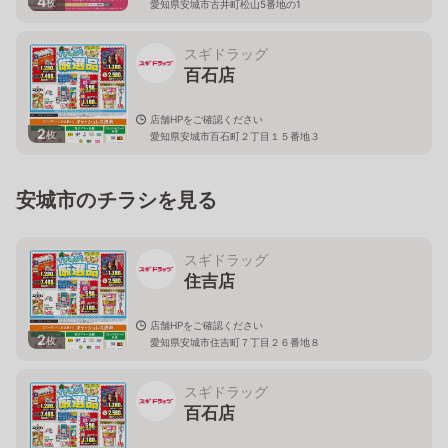
4
枚
愛知県安城市古井町松山5番地の1
スギドラッグ
百石店
店舗HPをご確認ください
2
枚
愛知県安城市百石町２丁目１５番地３
安城市のチラシを見る
スギドラッグ
住吉店
店舗HPをご確認ください
2
枚
愛知県安城市住吉町７丁目２６番地８
スギドラッグ
百石店