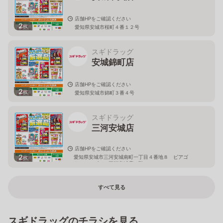
店舗HPをご確認ください
2
枚
愛知県安城市桜町４番１２号
スギドラッグ
安城錦町店
店舗HPをご確認ください
2
枚
愛知県安城市錦町３番４号
スギドラッグ
三河安城店
店舗HPをご確認ください
2
愛知県安城市三河安城南町一丁目４番地８ ピアゴ
枚
ラ フーズコア三河安城店１階
すべて見る
スギドラッグのチラシを見る