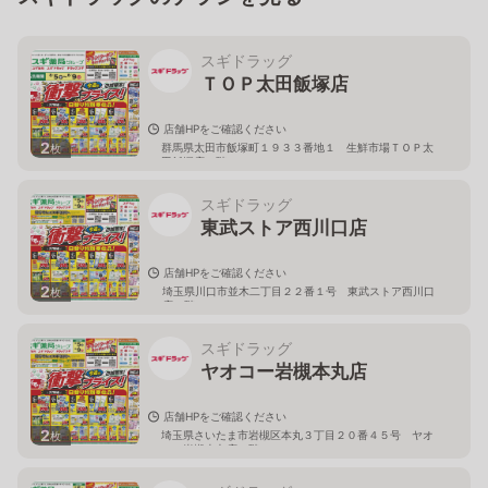
スギドラッグ
ＴＯＰ太田飯塚店
店舗HPをご確認ください
2
群馬県太田市飯塚町１９３３番地１ 生鮮市場ＴＯＰ太
枚
田飯塚店１階
スギドラッグ
東武ストア西川口店
店舗HPをご確認ください
2
埼玉県川口市並木二丁目２２番１号 東武ストア西川口
枚
店２階
スギドラッグ
ヤオコー岩槻本丸店
店舗HPをご確認ください
2
埼玉県さいたま市岩槻区本丸３丁目２０番４５号 ヤオ
枚
コー岩槻本丸店２階