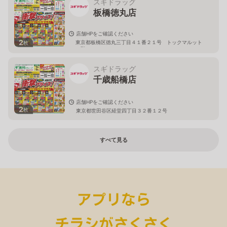
スギドラッグ
板橋徳丸店
店舗HPをご確認ください
2
東京都板橋区徳丸三丁目４１番２１号 トックマルット
枚
１階
スギドラッグ
千歳船橋店
店舗HPをご確認ください
2
枚
東京都世田谷区経堂四丁目３２番１２号
すべて見る