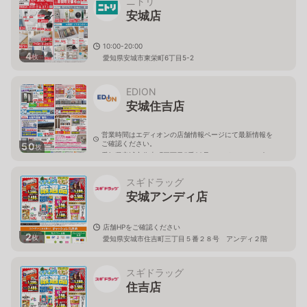
ニトリ
安城店
10:00-20:00
4
枚
愛知県安城市東栄町6丁目5-2
EDION
安城住吉店
営業時間はエディオンの店舗情報ページにて最新情報を
ご確認ください。
50
枚
愛知県安城市住吉町三丁目5番28号アンディショッピン
グセンター2F
スギドラッグ
安城アンディ店
店舗HPをご確認ください
2
枚
愛知県安城市住吉町三丁目５番２８号 アンディ２階
スギドラッグ
住吉店