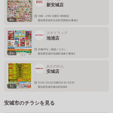
新安城店
10時～21時 日曜日 9時開店
4
枚
愛知県安城市住吉町荒曽根52番地3
スギドラッグ
池浦店
店舗HPをご確認ください
2
枚
愛知県安城市池浦町池東21番地4
あかのれん
安城店
10:00-20:00/日曜日9:30-20:00
1
枚
愛知県安城市篠目町段留8
安城市のチラシを見る