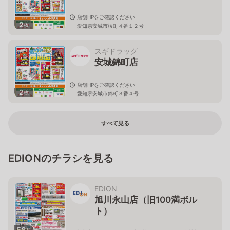
店舗HPをご確認ください
2
枚
愛知県安城市桜町４番１２号
スギドラッグ
安城錦町店
店舗HPをご確認ください
2
枚
愛知県安城市錦町３番４号
すべて見る
EDIONのチラシを見る
EDION
旭川永山店（旧100満ボル
ト）
56
枚