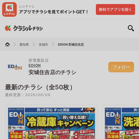
愛知県
安城市
EDION 安城住吉店
家電量販店
EDION
フォロー
安城住吉店のチラシ
最新のチラシ（全50枚）
最終更新：2026/08/08