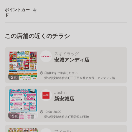
ポイントカー
有
ド
この店舗の近くのチラシ
スギドラッグ
安城アンディ店
店舗HPをご確認ください
2
枚
愛知県安城市住吉町三丁目５番２８号 アンディ２階
Joshin
新安城店
10:00-20:00
15
枚
愛知県安城市住吉町荒曽根43番地
フィール