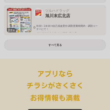
ツルハドラッグ
旭川末広北店
9:00～24:00 ※自己採血受付:調剤営業時間内・調剤コー
ナーにて！
22
枚
北海道旭川市末広1条10丁目1番20号
すべて見る