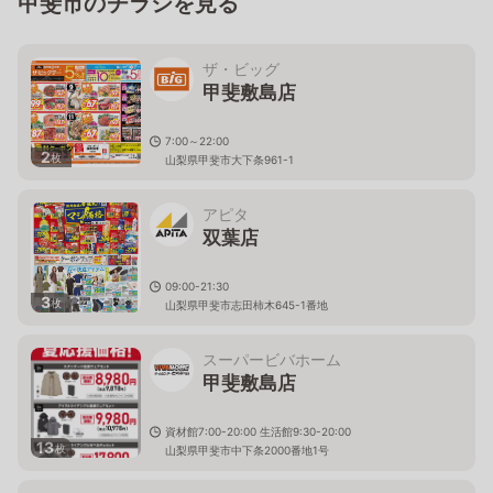
甲斐市のチラシを見る
ザ・ビッグ
甲斐敷島店
7:00～22:00
2
枚
山梨県甲斐市大下条961-1
アピタ
双葉店
09:00-21:30
3
枚
山梨県甲斐市志田柿木645-1番地
スーパービバホーム
甲斐敷島店
資材館7:00-20:00 生活館9:30-20:00
13
枚
山梨県甲斐市中下条2000番地1号