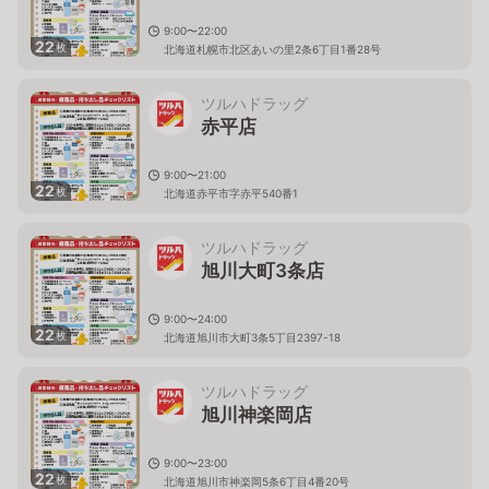
9:00〜22:00
22
枚
北海道札幌市北区あいの里2条6丁目1番28号
ツルハドラッグ
赤平店
9:00〜21:00
22
枚
北海道赤平市字赤平540番1
ツルハドラッグ
旭川大町3条店
9:00〜24:00
22
枚
北海道旭川市大町3条5丁目2397-18
ツルハドラッグ
旭川神楽岡店
9:00〜23:00
22
枚
北海道旭川市神楽岡5条6丁目4番20号