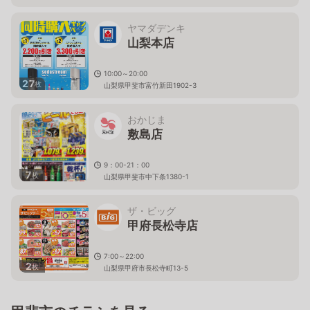
ヤマダデンキ
山梨本店
10:00～20:00
27
枚
山梨県甲斐市富竹新田1902-3
おかじま
敷島店
9：00-21：00
7
枚
山梨県甲斐市中下条1380-1
ザ・ビッグ
甲府長松寺店
7:00～22:00
2
枚
山梨県甲府市長松寺町13-5