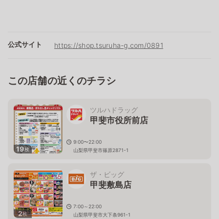
公式サイト
https://shop.tsuruha-g.com/0891
この店舗の近くのチラシ
ツルハドラッグ
甲斐市役所前店
9:00〜22:00
19
枚
山梨県甲斐市篠原2871-1
ザ・ビッグ
甲斐敷島店
7:00～22:00
2
枚
山梨県甲斐市大下条961-1