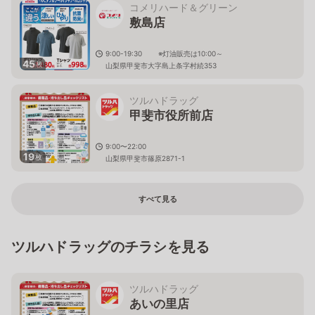
コメリハード＆グリーン
敷島店
9:00-19:30 ※灯油販売は10:00～
45
枚
山梨県甲斐市大字島上条字村続353
ツルハドラッグ
甲斐市役所前店
9:00〜22:00
19
枚
山梨県甲斐市篠原2871-1
すべて見る
ツルハドラッグのチラシを見る
ツルハドラッグ
あいの里店