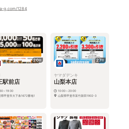
uha-g.com/1284
20
27
枚
枚
M
ヤマダデンキ
王駅前店
山梨本店
:30～19:30
10:00～20:00
梨県甲斐市大下条1672番地1
山梨県甲斐市富竹新田1902-3