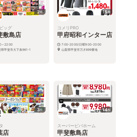
2
15
枚
枚
ビッグ
コメリPRO
斐敷島店
甲府昭和インター店
00～22:00
7:00-20:00/日曜9:00-20:00
県甲斐市大下条961-1
山梨県甲斐市万才899番地
3
14
枚
枚
タ
スーパービバホーム
葉店
甲斐敷島店