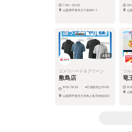
7:00～22:00
09:
山梨県甲斐市大下条961-1
山
45
枚
コメリハード＆グリーン
ツル
敷島店
竜
9:00-19:30 ※灯油販売は10:00
9:
～
山
山梨県甲斐市大字島上条字村続353