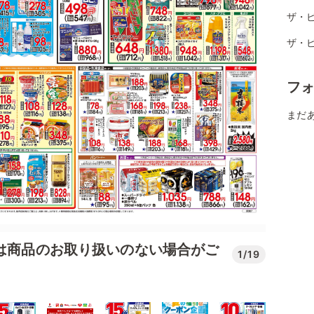
ザ・
ザ・
フ
まだ
では商品のお取り扱いのない場合がご
1/19