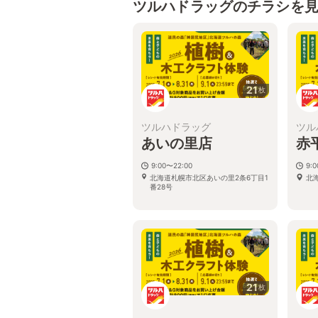
ツルハドラッグのチラシを
21
枚
ツルハドラッグ
ツル
あいの里店
赤
9:00〜22:00
9:
北海道札幌市北区あいの里2条6丁目1
北
番28号
21
枚