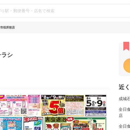
斐市役所前店
チラシ
近
成城
全日
店
全日食