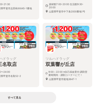
00-21:30
資材館7:00-20:00 生活館9:30-
20:00
梨県甲斐市志田柿木645-1番地
山梨県甲斐市中下条2000番地1号
19
19
枚
枚
ハドラッグ
ツルハドラッグ
王名取店
双葉響が丘店
00〜24:00
9:00～22:00 ※自己採血受付:調剤営
業時間内・調剤コーナーにて！
梨県甲斐市名取52-2
山梨県甲斐市龍地3647-1
すべて見る