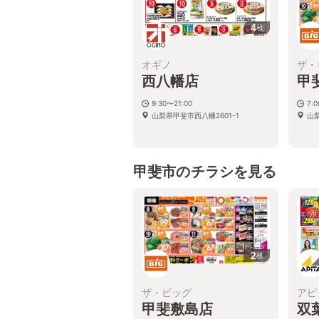
4
枚
オギノ
ザ・
西八幡店
甲
9:30〜21:00
7:
山梨県甲斐市西八幡2601-1
山梨
甲斐市のチラシを見る
2
枚
ザ・ビッグ
アピ
甲斐敷島店
双