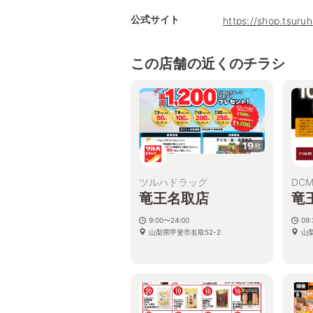
公式サイト
https://shop.tsur
この店舗の近くのチラシ
19
枚
ツルハドラッグ
DC
竜王名取店
竜
9:00〜24:00
09
山梨県甲斐市名取52-2
山