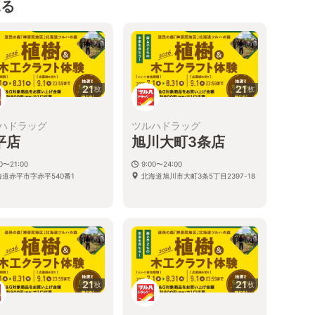
見る
21
21
枚
枚
ハドラッグ
ツルハドラッグ
平店
旭川大町3条店
00〜21:00
9:00〜24:00
海道赤平市字赤平540番1
北海道旭川市大町3条5丁目2397-18
21
21
枚
枚