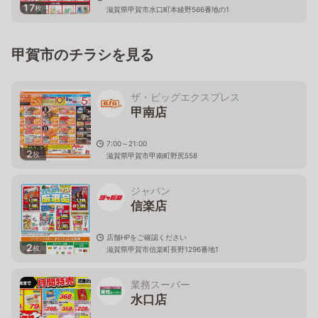
17
枚
滋賀県甲賀市水口町本綾野566番地の1
甲賀市のチラシを見る
ザ・ビッグエクスプレス
甲南店
7:00～21:00
2
枚
滋賀県甲賀市甲南町野尻558
ジャパン
信楽店
店舗HPをご確認ください
2
枚
滋賀県甲賀市信楽町長野1296番地1
業務スーパー
水口店