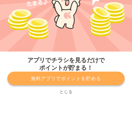
今すぐアプリをダウンロードする
アプリでチラシを見るだけで
ポイントが貯まる！
無料アプリでポイントを貯める
プライバシーポリシー
利用規約
運営会社
サービスに関してのお問い合わせ
チラシ掲載をお考えの方
とじる
Copyright© Kurashiru, Inc. All Rights Reserved.