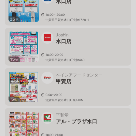
水口店
10:00～20:00
25
枚
滋賀県甲賀市水口町北脇1729-1
Joshin
水口店
10:00-20:00
15
枚
滋賀県甲賀市水口町北脇440
ベイシアフードセンター
甲賀店
9:00~20:00
5
枚
滋賀県甲賀市水口町泉1405
平和堂
アル・プラザ水口
10:00-21:00