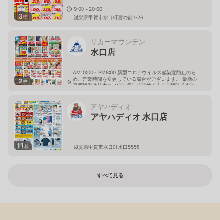
9:00～20:00
3
枚
滋賀県甲賀市水口町宮の前1-26
リカーマウンテン
水口店
AM10:00～PM8:00 新型コロナウイルス感染症防止のた
め、営業時間を変更している場合がございます。 最新の
2
枚
営業状況はリカーマウンテン公式サイトをご確認くださ
い。
滋賀県甲賀市水口町水口5546-1
アヤハディオ
アヤハディオ 水口店
11
枚
滋賀県甲賀市水口町水口5555
すべて見る