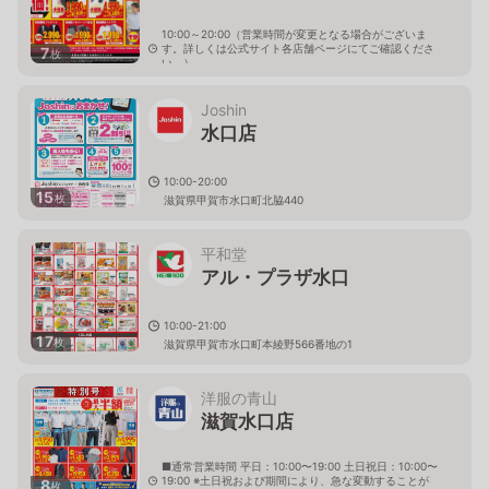
10:00～20:00（営業時間が変更となる場合がございま
す。詳しくは公式サイト各店舗ページにてご確認くださ
7
枚
い。）
滋賀県甲賀市水口町北脇1834-1
Joshin
水口店
10:00-20:00
15
枚
滋賀県甲賀市水口町北脇440
平和堂
アル・プラザ水口
10:00-21:00
17
枚
滋賀県甲賀市水口町本綾野566番地の1
洋服の青山
滋賀水口店
■通常営業時間 平日：10:00〜19:00 土日祝日：10:00〜
19:00 ※土日祝および期間により、急な変動することが
8
枚