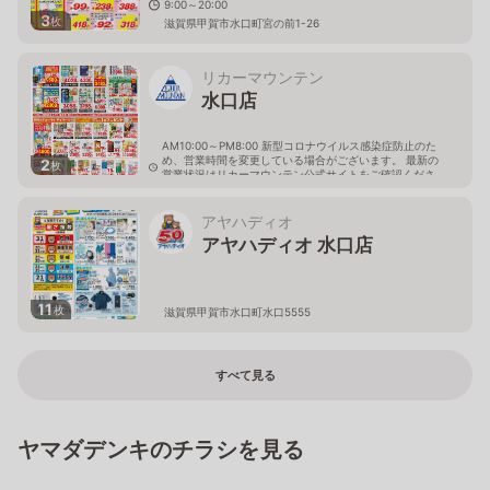
9:00～20:00
3
枚
滋賀県甲賀市水口町宮の前1-26
リカーマウンテン
水口店
AM10:00～PM8:00 新型コロナウイルス感染症防止のた
め、営業時間を変更している場合がございます。 最新の
2
枚
営業状況はリカーマウンテン公式サイトをご確認くださ
い。
滋賀県甲賀市水口町水口5546-1
アヤハディオ
アヤハディオ 水口店
11
枚
滋賀県甲賀市水口町水口5555
すべて見る
ヤマダデンキのチラシを見る