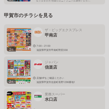
ありますので 詳細はホームページを確認ください
滋賀県甲賀市水口町東名坂143番地1
甲賀市のチラシを見る
ザ・ビッグエクスプレス
甲南店
7:00～21:00
2
枚
滋賀県甲賀市甲南町野尻558
ジャパン
信楽店
店舗HPをご確認ください
2
枚
滋賀県甲賀市信楽町長野1296番地1
業務スーパー
水口店