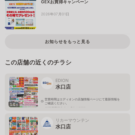
GEXお買得キャンペーン
2026年07月01日
お知らせをもっと見る
この店舗の近くのチラシ
EDION
水口店
営業時間はエディオンの店舗情報ページにて最新情報を
ご確認ください。
54
枚
滋賀県甲賀市水口町水口5555
リカーマウンテン
水口店