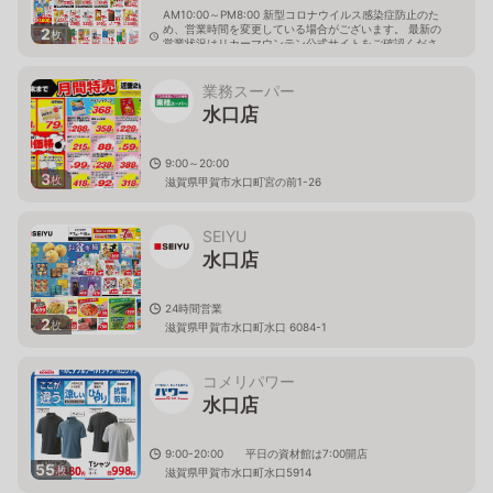
AM10:00～PM8:00 新型コロナウイルス感染症防止のた
め、営業時間を変更している場合がございます。 最新の
2
枚
営業状況はリカーマウンテン公式サイトをご確認くださ
い。
滋賀県甲賀市水口町水口5546-1
業務スーパー
水口店
9:00～20:00
3
枚
滋賀県甲賀市水口町宮の前1-26
SEIYU
水口店
24時間営業
2
枚
滋賀県甲賀市水口町水口 6084-1
コメリパワー
水口店
9:00-20:00 平日の資材館は7:00開店
55
枚
滋賀県甲賀市水口町水口5914