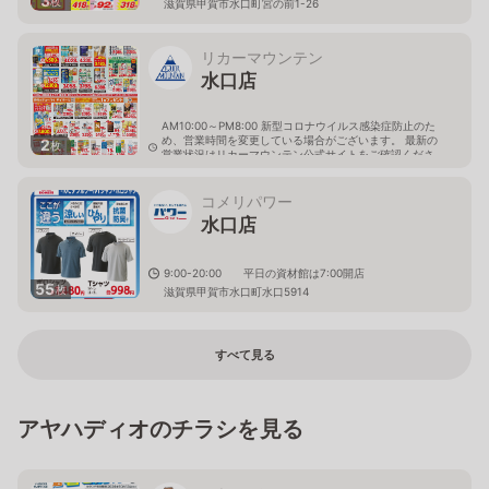
3
枚
滋賀県甲賀市水口町宮の前1-26
リカーマウンテン
水口店
AM10:00～PM8:00 新型コロナウイルス感染症防止のた
め、営業時間を変更している場合がございます。 最新の
2
枚
営業状況はリカーマウンテン公式サイトをご確認くださ
い。
滋賀県甲賀市水口町水口5546-1
コメリパワー
水口店
9:00-20:00 平日の資材館は7:00開店
55
枚
滋賀県甲賀市水口町水口5914
すべて見る
アヤハディオのチラシを見る