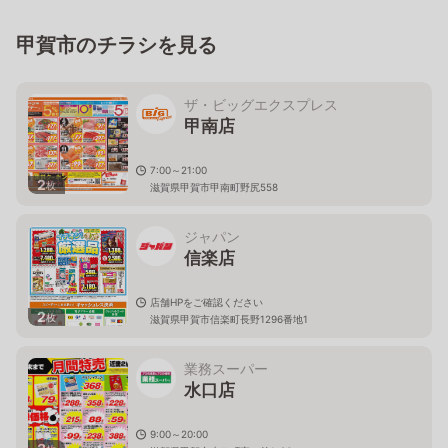
甲賀市のチラシを見る
ザ・ビッグエクスプレス
甲南店
7:00～21:00
2
枚
滋賀県甲賀市甲南町野尻558
ジャパン
信楽店
店舗HPをご確認ください
2
枚
滋賀県甲賀市信楽町長野1296番地1
業務スーパー
水口店
9:00～20:00