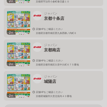
2
枚
京都府宇治市小倉町春日森１０
ジャパン
京都十条店
店舗HPをご確認ください
2
枚
京都府京都市南区西九条西柳ノ内町６
ジャパン
京都南店
店舗HPをご確認ください
2
枚
京都府京都市南区久世中久町６７５番地
ジャパン
城陽店
店舗HPをご確認ください
2
枚
京都府城陽市久世北垣内４０番地