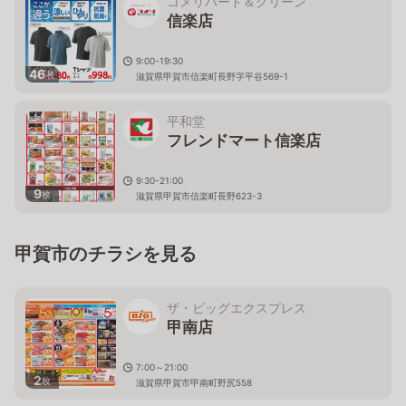
コメリハード＆グリーン
信楽店
9:00-19:30
46
枚
滋賀県甲賀市信楽町長野字平谷569-1
平和堂
フレンドマート信楽店
9:30-21:00
9
枚
滋賀県甲賀市信楽町長野623-3
甲賀市のチラシを見る
ザ・ビッグエクスプレス
甲南店
7:00～21:00
2
枚
滋賀県甲賀市甲南町野尻558