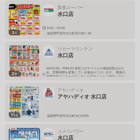
業務スーパー
水口店
9:00～20:00
3
枚
滋賀県甲賀市水口町宮の前1-26
リカーマウンテン
水口店
AM10:00～PM8:00 新型コロナウイルス感染症防止のた
め、営業時間を変更している場合がございます。 最新の
2
枚
営業状況はリカーマウンテン公式サイトをご確認くださ
い。
滋賀県甲賀市水口町水口5546-1
アヤハディオ
アヤハディオ 水口店
11
枚
滋賀県甲賀市水口町水口5555
コメリパワー
水口店