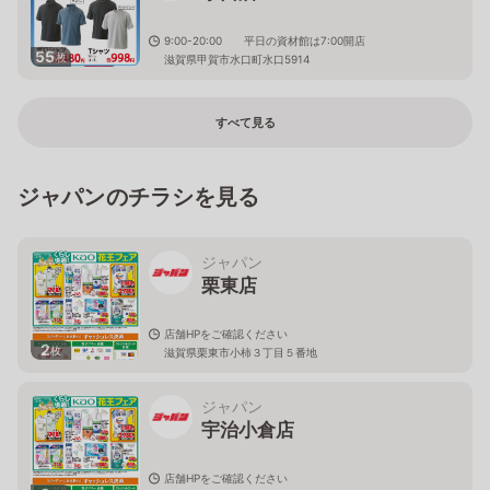
9:00-20:00 平日の資材館は7:00開店
55
枚
滋賀県甲賀市水口町水口5914
すべて見る
ジャパンのチラシを見る
ジャパン
栗東店
店舗HPをご確認ください
2
枚
滋賀県栗東市小柿３丁目５番地
ジャパン
宇治小倉店
店舗HPをご確認ください