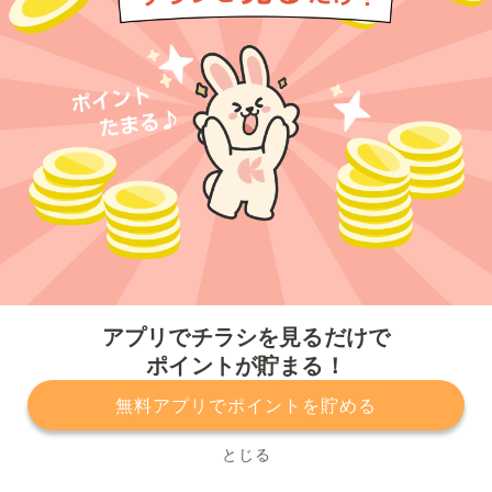
今すぐアプリをダウンロードする
アプリでチラシを見るだけで
ポイントが貯まる！
無料アプリでポイントを貯める
プライバシーポリシー
利用規約
運営会社
サービスに関してのお問い合わせ
チラシ掲載をお考えの方
とじる
Copyright© Kurashiru, Inc. All Rights Reserved.