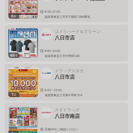
9:30-21:00
8
枚
滋賀県東近江市市子殿町1386番地
コメリハード＆グリーン
八日市店
9:00-20:00
48
枚
滋賀県東近江市中野町548
ドラッグユタカ
八日市店
8:00～23:00
1
枚
滋賀県東近江市東中野町314
スギドラッグ
八日市南店
店舗HPをご確認ください