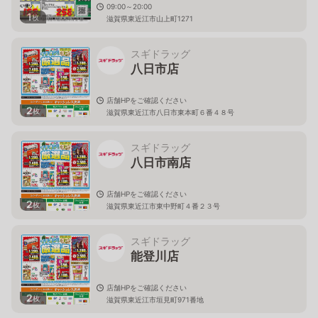
09:00～20:00
1
枚
滋賀県東近江市山上町1271
スギドラッグ
八日市店
店舗HPをご確認ください
2
枚
滋賀県東近江市八日市東本町６番４８号
スギドラッグ
八日市南店
店舗HPをご確認ください
2
枚
滋賀県東近江市東中野町４番２３号
スギドラッグ
能登川店
店舗HPをご確認ください
2
枚
滋賀県東近江市垣見町971番地