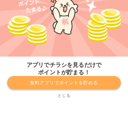
今すぐアプリをダウンロードする
アプリでチラシを見るだけで
ポイントが貯まる！
無料アプリでポイントを貯める
プライバシーポリシー
利用規約
運営会社
サービスに関してのお問い合わせ
チラシ掲載をお考えの方
とじる
Copyright© Kurashiru, Inc. All Rights Reserved.