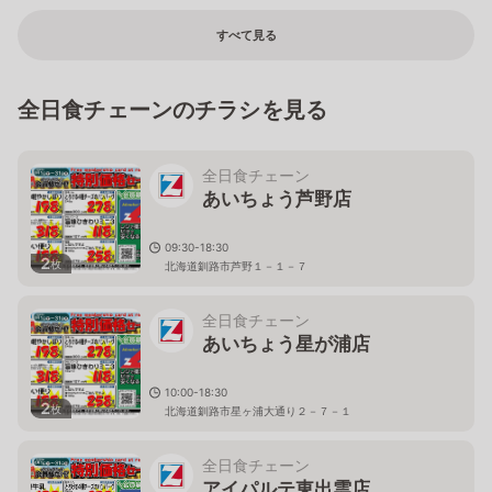
すべて見る
全日食チェーンのチラシを見る
全日食チェーン
あいちょう芦野店
09:30-18:30
2
枚
北海道釧路市芦野１－１－７
全日食チェーン
あいちょう星が浦店
10:00-18:30
2
枚
北海道釧路市星ヶ浦大通り２－７－１
全日食チェーン
アイパルテ東出雲店