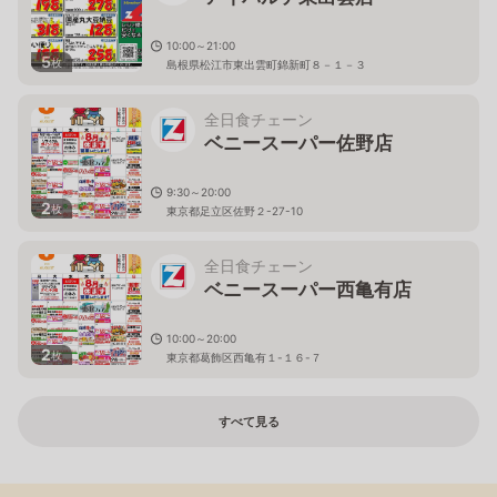
10:00～21:00
5
枚
島根県松江市東出雲町錦新町８－１－３
全日食チェーン
ベニースーパー佐野店
9:30～20:00
2
枚
東京都足立区佐野２-27-10
全日食チェーン
ベニースーパー西亀有店
10:00～20:00
2
枚
東京都葛飾区西亀有１-１６-７
すべて見る