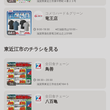
2
枚
滋賀県東近江市東中野町４番２３号
コメリハード＆グリーン
竜王店
9:00-19:30 ※灯油販売は10:00～
44
枚
滋賀県蒲生郡竜王町山之上5199
東近江市のチラシを見る
全日食チェーン
鳥善
08:30～20:30
1
枚
滋賀県東近江市佐生町164-5
全日食チェーン
八百亀