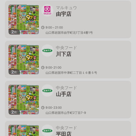
マルキュウ
由宇店
9:00～21:00
2
枚
山口県岩国市由宇町北1丁目4番1号
中央フード
川下店
9:00-21:00
2
枚
山口県岩国市中津町二丁目１６番５号
中央フード
山手店
9:00-23:00
2
枚
山口県岩国市山手町2丁目7-9
中央フード
平田店