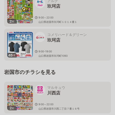
アルク
玖珂店
9:00～22:00
2
枚
山口県岩国市玖珂町１０１４番１
コメリハード＆グリーン
玖珂店
9:00-19:00
45
枚
山口県岩国市玖珂町1093
岩国市のチラシを見る
マルキュウ
川西店
9:00～22:00
2
枚
山口県岩国市川西二丁目７番１６号