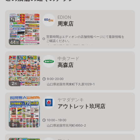
EDION
周東店
営業時間はエディオンの店舗情報ページにて最新情報を
ご確認ください。
44
枚
山口県岩国市周東町下久原431-1
中央フード
高森店
9:00-20:00
2
枚
山口県岩国市周東町下久原1029-1
ヤマダデンキ
アウトレット玖珂店
10:00～19:00
9
枚
山口県岩国市玖珂町4950-2