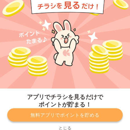
今すぐアプリをダウンロードする
アプリでチラシを見るだけで
ポイントが貯まる！
無料アプリでポイントを貯める
プライバシーポリシー
利用規約
運営会社
サービスに関してのお問い合わせ
チラシ掲載をお考えの方
とじる