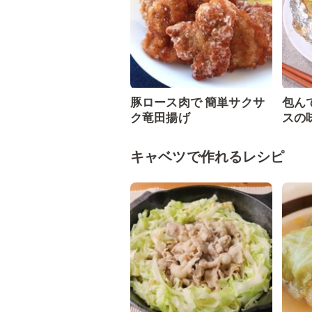
豚ロース肉で 簡単サクサ
包ん
ク竜田揚げ
スの
キャベツで作れるレシピ