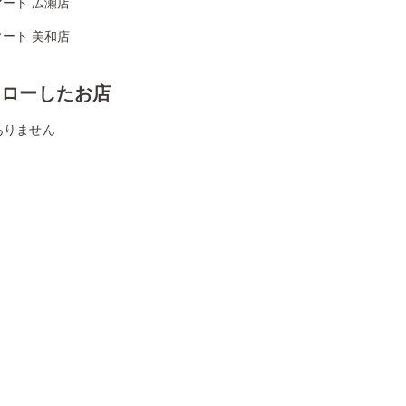
ート 広瀬店
ート 美和店
ォローしたお店
ありません