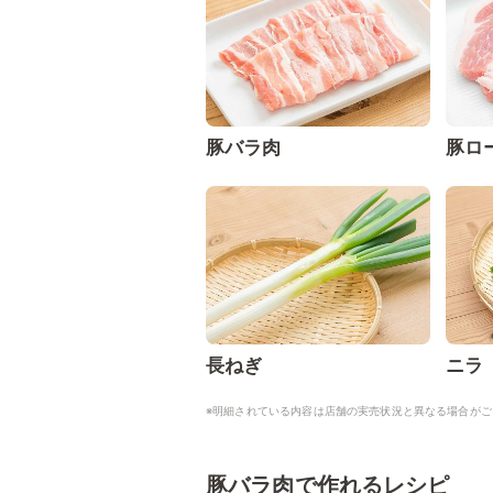
豚バラ肉
豚ロ
長ねぎ
ニラ
※明細されている内容は店舗の実売状況と異なる場合がご
豚バラ肉で作れるレシピ