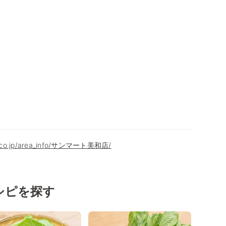
9.co.jp/area_info/サンマート美和店/
シピを探す