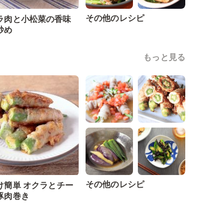
その他のレシピ
ラ肉と小松菜の香味
炒め
もっと見る
その他のレシピ
け簡単 オクラとチー
豚肉巻き