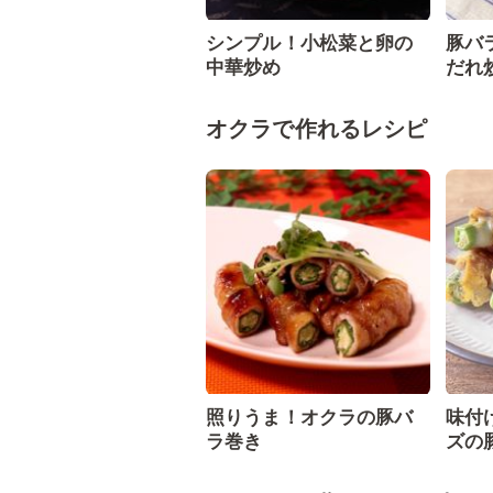
シンプル！小松菜と卵の
豚バ
中華炒め
だれ
オクラで作れるレシピ
照りうま！オクラの豚バ
味付
ラ巻き
ズの