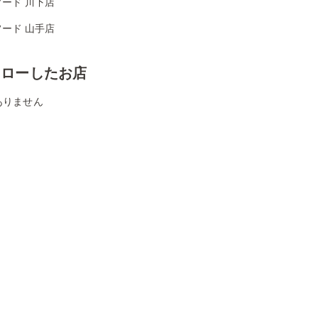
ード 川下店
ード 山手店
ォローしたお店
ありません