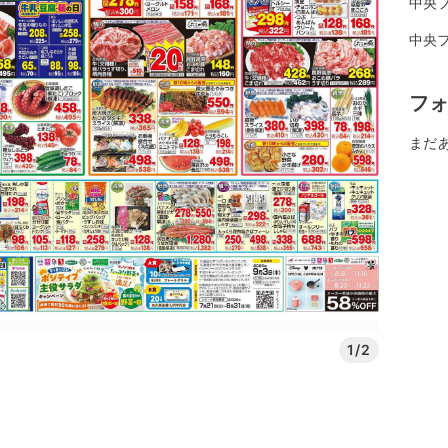
中央フ
中央フ
フ
まだ
1/2