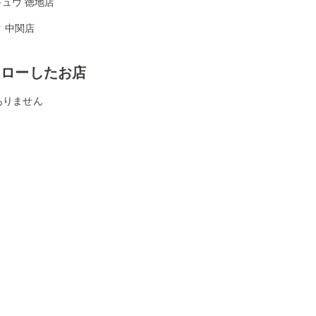
ュウ 徳地店
 中関店
ォローしたお店
ありません