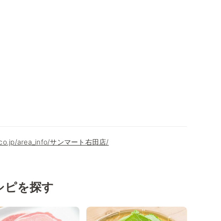
9.co.jp/area_info/サンマート右田店/
シピを探す