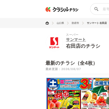
山口県
防府市
サンマート 右田店
スーパー
サンマート
右田店のチラシ
最新のチラシ（全4枚）
最終更新：2026/08/07