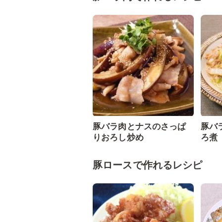
豚バラ肉とナスのさっぱ
豚バ
りおろし炒め
ろ煮
豚ロースで作れるレシピ