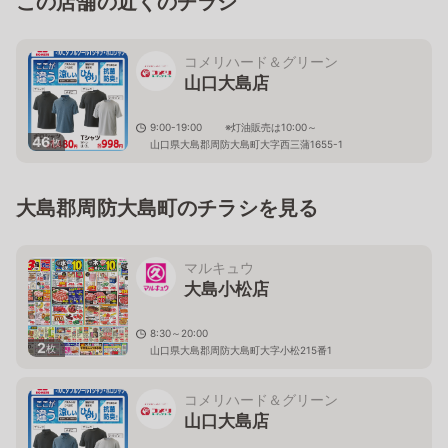
この店舗の近くのチラシ
コメリハード＆グリーン
山口大島店
9:00-19:00 ※灯油販売は10:00～
46
枚
山口県大島郡周防大島町大字西三蒲1655-1
大島郡周防大島町のチラシを見る
マルキュウ
大島小松店
8:30～20:00
2
枚
山口県大島郡周防大島町大字小松215番1
コメリハード＆グリーン
山口大島店