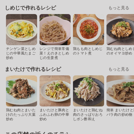
しめじで作れるレシピ
もっと見る
チンゲン菜としめ
レンジで簡単常備
鶏もも肉としめじ
鶏むね肉としめ
じの中華風たまご
菜！えのきとしめ
のトマト煮
のオイマヨ炒め
炒め
じの生姜煮
まいたけで作れるレシピ
もっと見る
鶏むね肉とまいた
まいたけと豚肉と
まいたけと鶏むね
簡単 まいたけと
けのたっぷり大葉
ふわふわ卵の中華
肉のさっぱりおろ
バラ肉の炒め物
炒め
炒め
しポン酢和え