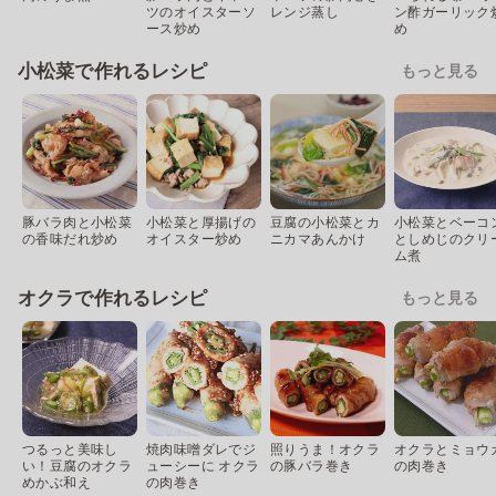
ツのオイスターソ
レンジ蒸し
ン酢ガーリック
ース炒め
め
小松菜で作れるレシピ
もっと見る
豚バラ肉と小松菜
小松菜と厚揚げの
豆腐の小松菜とカ
小松菜とベーコ
の香味だれ炒め
オイスター炒め
ニカマあんかけ
としめじのクリ
ム煮
オクラで作れるレシピ
もっと見る
つるっと美味し
焼肉味噌ダレでジ
照りうま！オクラ
オクラとミョウ
い！豆腐のオクラ
ューシーに オクラ
の豚バラ巻き
の肉巻き
めかぶ和え
の肉巻き