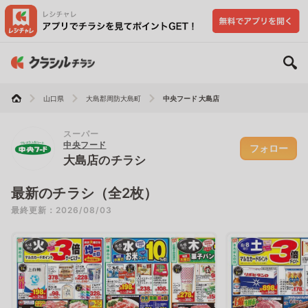
山口県
大島郡周防大島町
中央フード 大島店
スーパー
中央フード
フォロー
大島店のチラシ
最新のチラシ（全2枚）
最終更新：2026/08/03