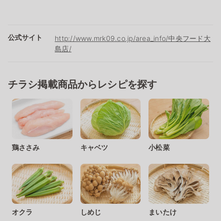
公式サイト
http://www.mrk09.co.jp/area_info/中央フード大
島店/
チラシ掲載商品からレシピを探す
鶏ささみ
キャベツ
小松菜
オクラ
しめじ
まいたけ