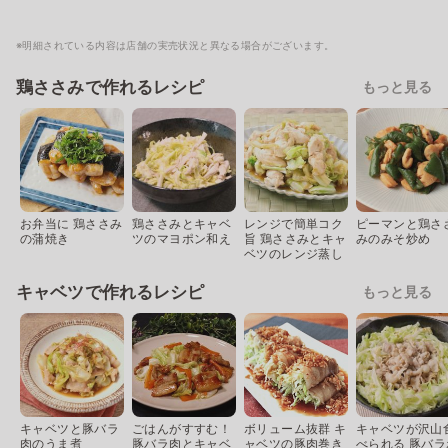
※明細されている内容は店舗の実売状況と異なる場合がございます。
鶏ささみで作れるレシピ
もっと見る
お弁当に 鶏ささみ
鶏ささみとキャベ
レンジで簡単コク
ピーマンと鶏さ
の蒲焼き
ツのマヨポン和え
旨 鶏ささみとキャ
みのみそ炒め
ベツのレンジ蒸し
キャベツで作れるレシピ
もっと見る
キャベツと豚バラ
ごはんがすすむ！
ボリューム抜群 キ
キャベツが沢山
肉のうま煮
豚バラ肉とキャベ
ャベツの豚肉巻き
べられる 豚バラ