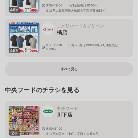
9:00-19:00 ※灯油販売は10:00～
46
枚
山口県大島郡周防大島町大字西三蒲1655-1
コメリハード＆グリーン
橘店
9:00-19:30 10月～3月は19:00閉店 ※灯油販売は
10:00～
46
枚
山口県大島郡周防大島町大字土居1339
すべて見る
中央フードのチラシを見る
中央フード
川下店
9:00-21:00
2
枚
山口県岩国市中津町二丁目１６番５号