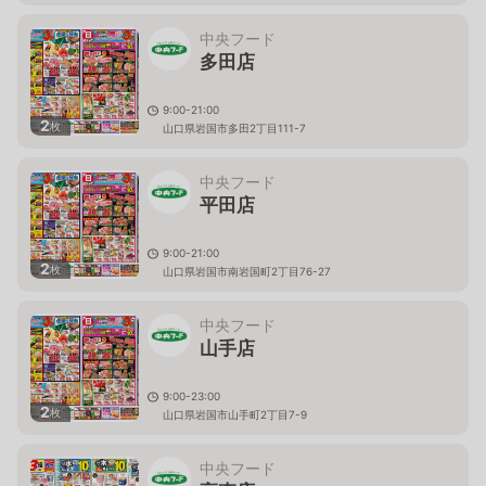
中央フード
多田店
9:00-21:00
2
枚
山口県岩国市多田2丁目111-7
中央フード
平田店
9:00-21:00
2
枚
山口県岩国市南岩国町2丁目76-27
中央フード
山手店
9:00-23:00
2
枚
山口県岩国市山手町2丁目7-9
中央フード